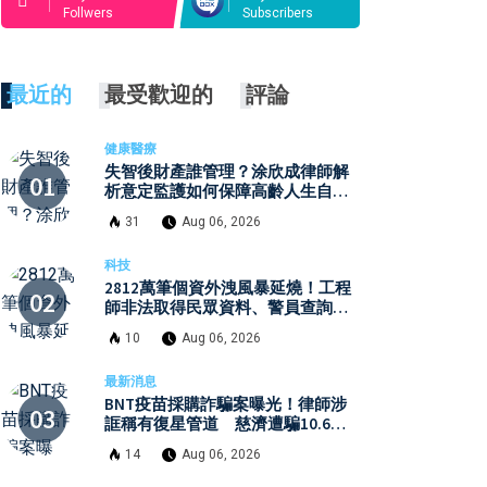
Follwers
Subscribers
最近的
最受歡迎的
評論
健康醫療
失智後財產誰管理？涂欣成律師解
析意定監護如何保障高齡人生自主
權
31
Aug 06, 2026
科技
2812萬筆個資外洩風暴延燒！工程
師非法取得民眾資料、警員查詢個
資 張麗善赴日行程洩密案引發國
10
Aug 06, 2026
安與資安關注
最新消息
BNT疫苗採購詐騙案曝光！律師涉
誆稱有復星管道 慈濟遭騙10.6億
元
14
Aug 06, 2026