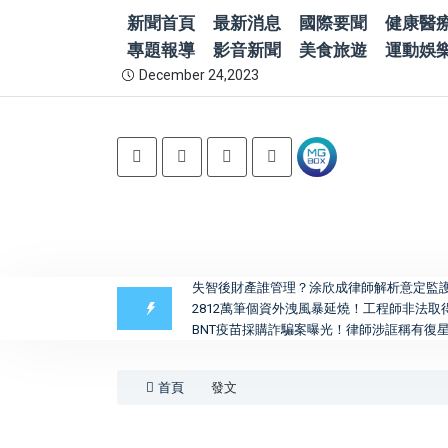
新聞首頁
最新消息
國際要聞
健康醫
專題報導
影音新聞
美食旅遊
運動娛
December 24,2023
失智後財產誰管理？涂欣成律師解析意定監
2812萬筆個資外洩風暴延燒！工程師非法
BNT疫苗採購詐騙案曝光！律師涉誆稱有復星
首頁
發文