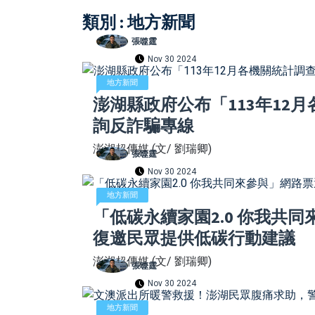
類別 : 地方新聞
張噬霆
Nov 30 2024
地方新聞
澎湖縣政府公布「113年12
詢反詐騙專線
澎湖超傳媒 (文/ 劉瑞卿)
張噬霆
Nov 30 2024
地方新聞
「低碳永續家園2.0 你我共
復邀民眾提供低碳行動建議
澎湖超傳媒 (文/ 劉瑞卿)
張噬霆
Nov 30 2024
地方新聞