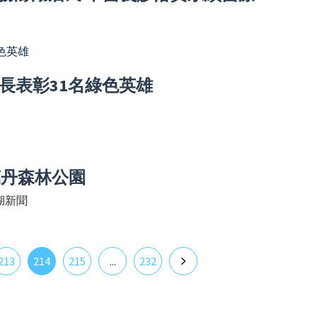
長表彰31名綠色英雄
萬丹森林公園
湖新聞
213
214
215
...
232