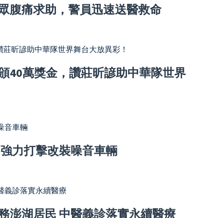
眾腹痛求助，警員迅速送醫救命
頒40萬獎金，讚莊昕諺助中華隊世界
 強力打擊改裝噪音車輛
務澎湖居民 中醫義診落實永續醫療