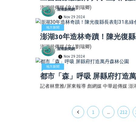
澎湖超傳媒 (文/ 劉瑞卿)
澎湖新聞網
Nov 29 2024
地方新聞
澎湖30年造林奇蹟！陳光復縣
澎湖超傳媒 (文/ 劉瑞卿)
澎湖新聞網
Nov 29 2024
地方新聞
都市「森」呼吸 屏縣府打造
記者林豊雅/屏東報導 彪網媒 中華超傳媒 澎
1
...
212