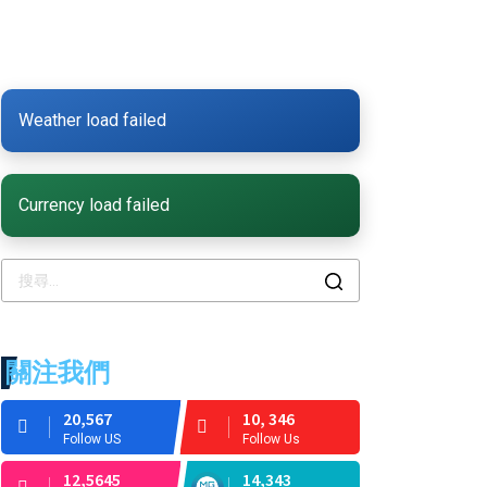
Weather load failed
Currency load failed
關注我們
20,567
10, 346
Follow US
Follow Us
12,5645
14,343