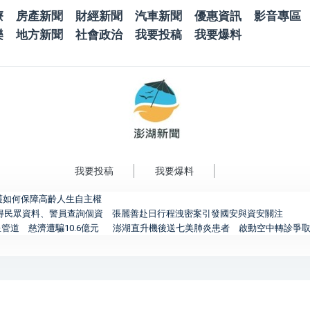
療
房產新聞
財經新聞
汽車新聞
優惠資訊
影音專區
樂
地方新聞
社會政治
我要投稿
我要爆料
我要投稿
我要爆料
護如何保障高齡人生自主權
取得民眾資料、警員查詢個資 張麗善赴日行程洩密案引發國安與資安關注
管道 慈濟遭騙10.6億元
澎湖直升機後送七美肺炎患者 啟動空中轉診爭