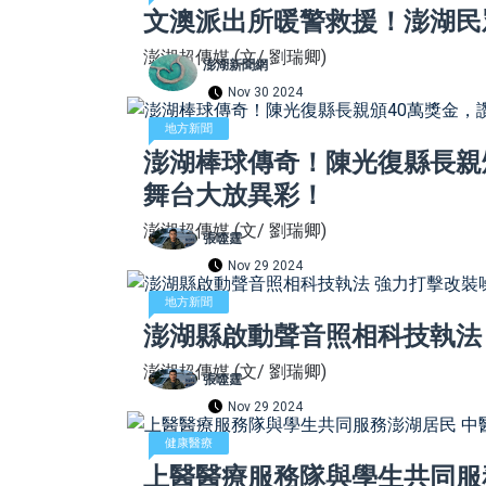
文澳派出所暖警救援！澎湖民
澎湖超傳媒 (文/ 劉瑞卿)
澎湖新聞網
Nov 30 2024
地方新聞
澎湖棒球傳奇！陳光復縣長親
舞台大放異彩！
澎湖超傳媒 (文/ 劉瑞卿)
張噬霆
Nov 29 2024
地方新聞
澎湖縣啟動聲音照相科技執法
澎湖超傳媒 (文/ 劉瑞卿)
張噬霆
Nov 29 2024
健康醫療
上醫醫療服務隊與學生共同服