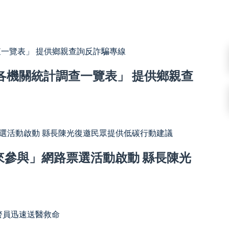
月各機關統計調查一覽表」 提供鄉親查
同來參與」網路票選活動啟動 縣長陳光