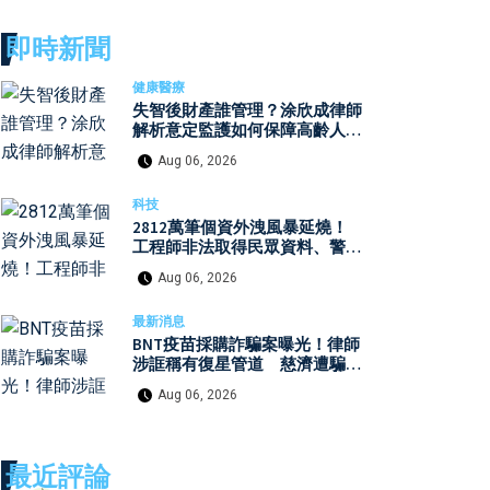
即時新聞
健康醫療
失智後財產誰管理？涂欣成律師
解析意定監護如何保障高齡人生
自主權
Aug 06, 2026
科技
2812萬筆個資外洩風暴延燒！
工程師非法取得民眾資料、警員
查詢個資 張麗善赴日行程洩密
Aug 06, 2026
案引發國安與資安關注
最新消息
BNT疫苗採購詐騙案曝光！律師
涉誆稱有復星管道 慈濟遭騙
10.6億元
Aug 06, 2026
最近評論