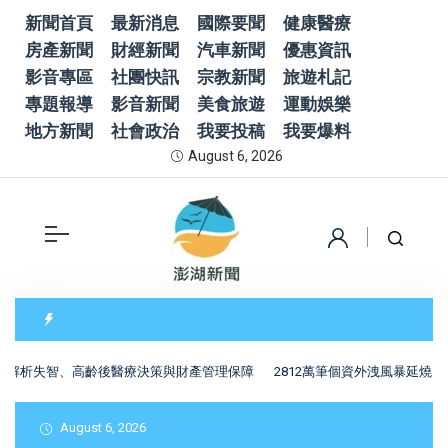
新聞首頁
最新消息
國際要聞
健康醫療
房產新聞
財經新聞
汽車新聞
優惠資訊
影音專區
社團快訊
宗教新聞
旅遊札記
專題報導
影音新聞
美食旅遊
運動娛樂
地方新聞
社會政治
我要投稿
我要爆料
August 6, 2026
？解析失智、高齡後醫療決策與財產管理保障
2812萬筆個資外洩風暴延燒
August 6, 2026