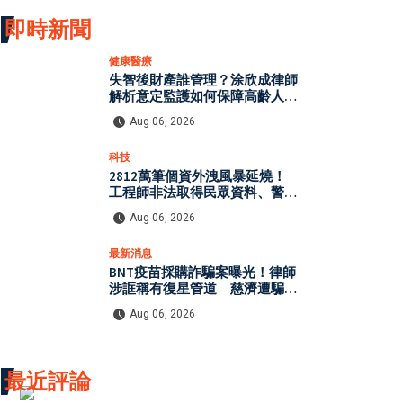
即時新聞
健康醫療
失智後財產誰管理？涂欣成律師
解析意定監護如何保障高齡人生
自主權
Aug 06, 2026
科技
2812萬筆個資外洩風暴延燒！
工程師非法取得民眾資料、警員
查詢個資 張麗善赴日行程洩密
Aug 06, 2026
案引發國安與資安關注
最新消息
BNT疫苗採購詐騙案曝光！律師
涉誆稱有復星管道 慈濟遭騙
10.6億元
Aug 06, 2026
最近評論