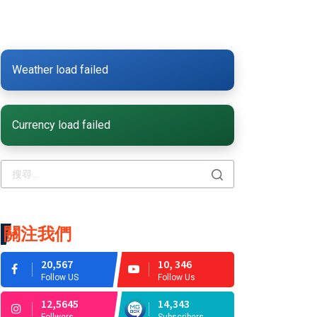
Weather load failed
Currency load failed
關注我們
20,567
10, 346
Follow US
Follow Us
12,5645
14,343