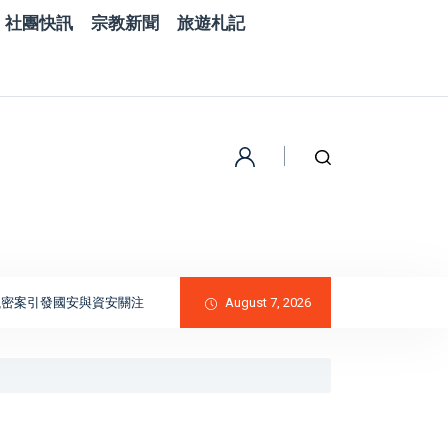
社團快訊
宗教新聞
旅遊札記
引發國安與資安關注
BNT疫苗採購詐騙案曝光！律師涉誆稱有復星管道 慈濟遭
August 7, 2026