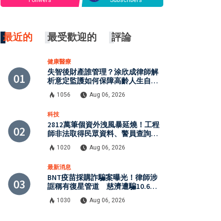
Follwers
Subscribers
最近的
最受歡迎的
評論
健康醫療
失智後財產誰管理？涂欣成律師解
析意定監護如何保障高齡人生自主
權
1056
Aug 06, 2026
科技
2812萬筆個資外洩風暴延燒！工程
師非法取得民眾資料、警員查詢個
資 張麗善赴日行程洩密案引發國
1020
Aug 06, 2026
安與資安關注
最新消息
BNT疫苗採購詐騙案曝光！律師涉
誆稱有復星管道 慈濟遭騙10.6億
元
1030
Aug 06, 2026