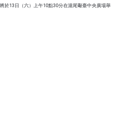
將於13日（六）上午10點30分在滬尾礮臺中央廣場舉