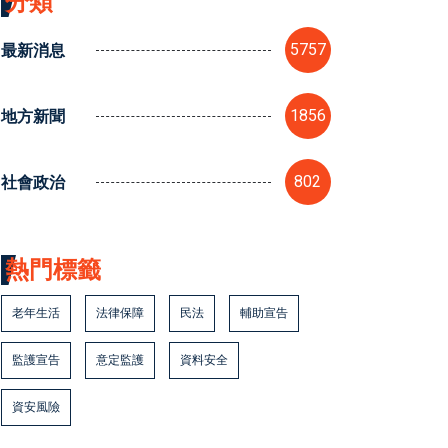
分類
最新消息
5757
地方新聞
1856
社會政治
802
熱門標籤
老年生活
法律保障
民法
輔助宣告
監護宣告
意定監護
資料安全
資安風險