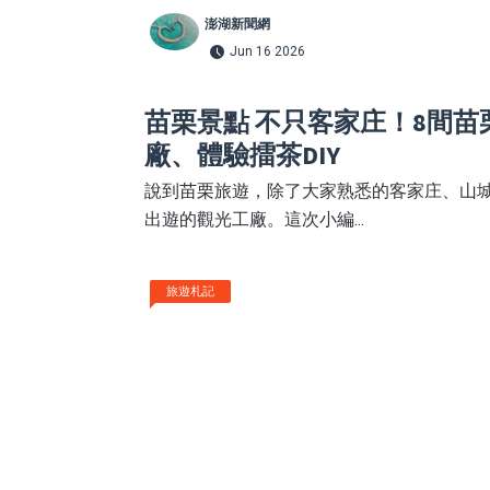
澎湖新聞網
Jun 16 2026
苗栗景點 不只客家庄！8間苗
廠、體驗擂茶DIY
說到苗栗旅遊，除了大家熟悉的客家庄、山
出遊的觀光工廠。這次小編...
旅遊札記