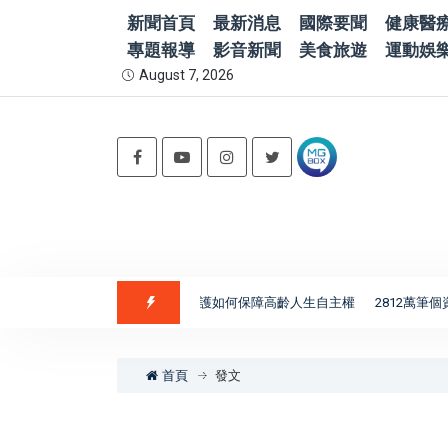
新聞首頁
最新消息
國際要聞
健康醫
專題報導
影音新聞
美食旅遊
運動娛
August 7, 2026
理？涂欣成律師解析意定監護如何保障高齡人生自主權
2812萬筆個資外
首頁
發文