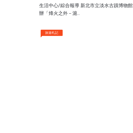
生活中心/綜合報導 新北市立淡水古蹟博物館
辦「烽火之外－滬...
旅遊札記