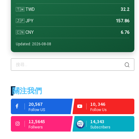
🇹🇼 TWD
32.2
🇯🇵 JPY
157.86
🇨🇳 CNY
6.76
Updated: 2026-08-08
關注我們
20,567
10, 346
Follow US
Follow Us
12,5645
14,343
Follwers
Subscribers