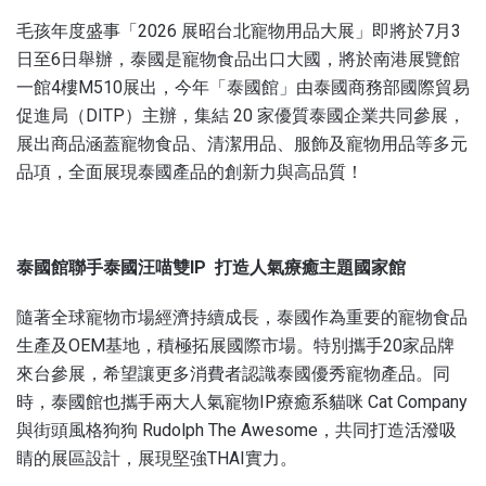
毛孩年度盛事「2026 展昭台北寵物用品大展」即將於7月3
日至6日舉辦，泰國是寵物食品出口大國，將於南港展覽館
一館4樓M510展出，今年「泰國館」由泰國商務部國際貿易
促進局（DITP）主辦，集結 20 家優質泰國企業共同參展，
展出商品涵蓋寵物食品、清潔用品、服飾及寵物用品等多元
品項，全面展現泰國產品的創新力與高品質！
泰國館聯手泰國汪喵雙IP 打造人氣療癒主題國家館
隨著全球寵物市場經濟持續成長，泰國作為重要的寵物食品
生產及OEM基地，積極拓展國際市場。特別攜手20家品牌
來台參展，希望讓更多消費者認識泰國優秀寵物產品。同
時，泰國館也攜手兩大人氣寵物IP療癒系貓咪 Cat Company
與街頭風格狗狗 Rudolph The Awesome，共同打造活潑吸
睛的展區設計，展現堅強THAI實力。