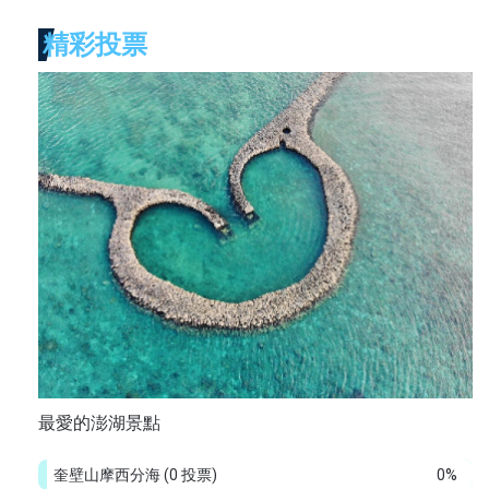
精彩投票
最愛的澎湖景點
奎壁山摩西分海
(0 投票)
0%