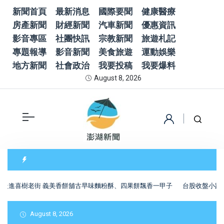
新聞首頁
最新消息
國際要聞
健康醫療
房產新聞
財經新聞
汽車新聞
優惠資訊
影音專區
社團快訊
宗教新聞
旅遊札記
專題報導
影音新聞
美食旅遊
運動娛樂
地方新聞
社會政治
我要投稿
我要爆料
August 8, 2026
進喜樹老街 義美香餅舖古早味麵粉酥、四果餅飄香一甲子
台股收盤小跌17
August 8, 2026