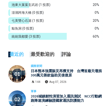
池東大菓葉玄武岩
(1 投票)
20%
澎湖跨海大橋
(0 投票)
0%
七美雙心石滬
(1 投票)
20%
鯨魚洞
(0 投票)
0%
統統我都愛
(3 投票)
60%
最近的
最受歡迎的
評論
國際要聞
日本熊本強震賑災再獲支持 台灣首廟天壇捐
300萬元善款協助災後復原
144
Aug 07, 2026
軍事
2026城鎮韌性演習加入通訊測試 NCC行動網
路降速演練驗證國家通訊防護能力