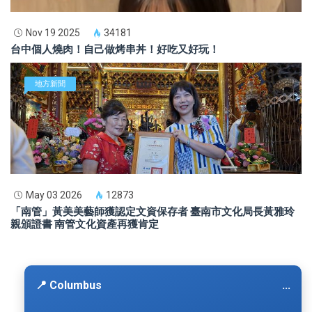
Nov 19 2025
34181
台中個人燒肉！自己做烤串丼！好吃又好玩！
地方新聞
May 03 2026
12873
「南管」黃美美藝師獲認定文資保存者 臺南市文化局長黃雅玲
親頒證書 南管文化資產再獲肯定
📍 Columbus
...