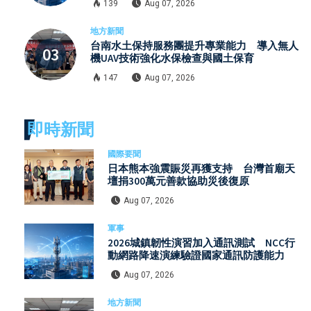
139
Aug 07, 2026
地方新聞
台南水土保持服務團提升專業能力 導入無人
機UAV技術強化水保檢查與國土保育
147
Aug 07, 2026
即時新聞
國際要聞
日本熊本強震賑災再獲支持 台灣首廟天
壇捐300萬元善款協助災後復原
Aug 07, 2026
軍事
2026城鎮韌性演習加入通訊測試 NCC行
動網路降速演練驗證國家通訊防護能力
Aug 07, 2026
地方新聞