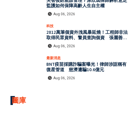
失智後財產誰管理？涂欣成律師解析意定
監護如何保障高齡人生自主權
Aug 06, 2026
科技
2812萬筆個資外洩風暴延燒！工程師非法
取得民眾資料、警員查詢個資 張麗善赴
日行程洩密案引發國安與資安關注
Aug 06, 2026
最新消息
BNT疫苗採購詐騙案曝光！律師涉誆稱有
復星管道 慈濟遭騙10.6億元
Aug 06, 2026
圖庫