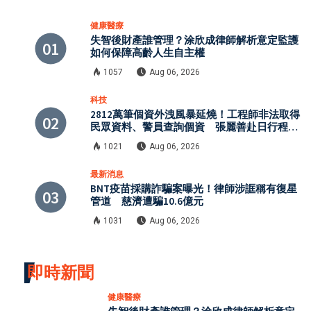
健康醫療
失智後財產誰管理？涂欣成律師解析意定監護
如何保障高齡人生自主權
1057
Aug 06, 2026
科技
2812萬筆個資外洩風暴延燒！工程師非法取得
民眾資料、警員查詢個資 張麗善赴日行程洩
密案引發國安與資安關注
1021
Aug 06, 2026
最新消息
BNT疫苗採購詐騙案曝光！律師涉誆稱有復星
管道 慈濟遭騙10.6億元
1031
Aug 06, 2026
即時新聞
健康醫療