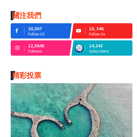
關注我們
20,567
10, 346
Follow US
Follow Us
12,5645
14,343
Follwers
Subscribers
精彩投票