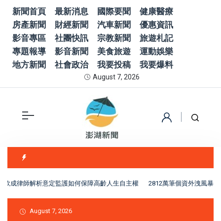
新聞首頁
最新消息
國際要聞
健康醫療
房產新聞
財經新聞
汽車新聞
優惠資訊
影音專區
社團快訊
宗教新聞
旅遊札記
專題報導
影音新聞
美食旅遊
運動娛樂
地方新聞
社會政治
我要投稿
我要爆料
August 7, 2026
欣成律師解析意定監護如何保障高齡人生自主權
2812萬筆個資外洩風暴
August 7, 2026