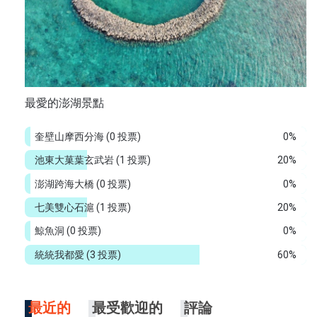
最愛的澎湖景點
奎壁山摩西分海
(0 投票)
0%
池東大菓葉玄武岩
(1 投票)
20%
澎湖跨海大橋
(0 投票)
0%
七美雙心石滬
(1 投票)
20%
鯨魚洞
(0 投票)
0%
統統我都愛
(3 投票)
60%
最近的
最受歡迎的
評論