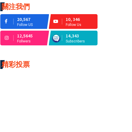
關注我們
20,567
10, 346
Follow US
Follow Us
12,5645
14,343
Follwers
Subscribers
精彩投票