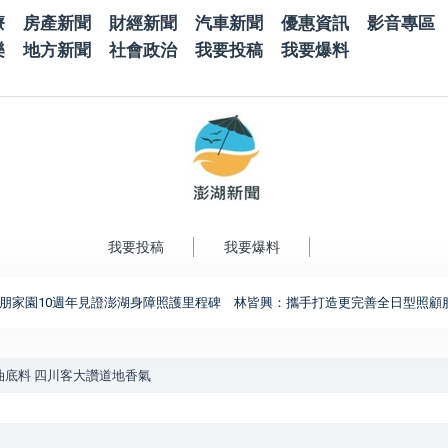
療
房產新聞
財經新聞
汽車新聞
優惠資訊
影音專區
樂
地方新聞
社會政治
我要投稿
我要爆料
我要投稿
我要爆料
10週年見證澎湖身障照護里程碑 林皆興：攜手打造更完善全日型照顧服務
油底料 四川客大讚道地香氣