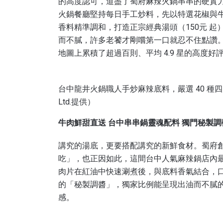
的高度認可，道盡了蜀府麻辣火鍋串串的硬實
火鍋餐廳堅持每日手工炒料，先以特選花椒與牛
香料精準調和，打造正宗經典湯頭（150元 
而不膩，許多老饕才剛嚐第一口就忍不住點讚。也難怪
地圖上累積了超過百則、平均 4.9 星的高度好
台中龍井火鍋職人手炒麻辣底料，嚴選 40 種四川辛
Ltd.提供）
牛肉鮮甜直送 台中串串鍋靈魂配料 獨門秘製
講究的湯底，更要搭配講究的新鮮食材。蜀府
吃」，也正因如此，這間台中人氣麻辣鍋店內
肉片在紅油中快速涮煮後，與底料香氣結合，
的「秘製調醬」，獨家比例能呈現出油而不膩
感。