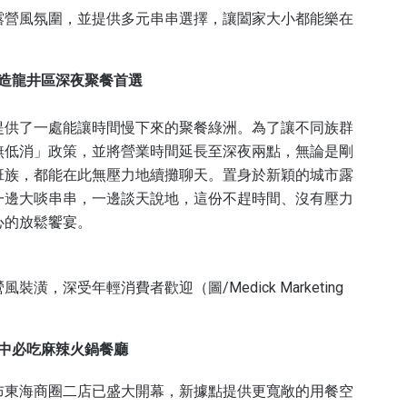
露營風氛圍，並提供多元串串選擇，讓闔家大小都能樂在
打造龍井區深夜聚餐首選
提供了一處能讓時間慢下來的聚餐綠洲。為了讓不同族群
無低消」政策，並將營業時間延長至深夜兩點，無論是剛
班族，都能在此無壓力地續攤聊天。置身於新穎的城市露
一邊大啖串串，一邊談天說地，這份不趕時間、沒有壓力
心的放鬆饗宴。
，深受年輕消費者歡迎（圖/Medick Marketing
台中必吃麻辣火鍋餐廳
布東海商圈二店已盛大開幕，新據點提供更寬敞的用餐空