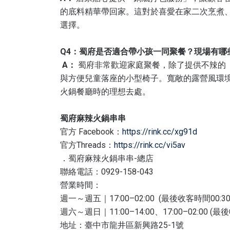
的底料精華帶回家。這對於喜愛在家二次烹煮、
選擇。
Q4：蜀府是否適合帶小孩一同聚餐？現場有哪
A：
蜀府非常歡迎家庭聚餐，除了提供不辣的
與方便兒童落座的小型椅子。寬敞的露營風環
火鍋餐廳時的理想去處。
蜀府麻辣火鍋串串
官方 Facebook：
https://rink.cc/xg91d
官方Threads：
https://rink.cc/vi5av
．蜀府麻辣火鍋串串-總店
聯絡電話：0929-158-043
營業時間：
週一～週五｜17:00–02:00 (最後收客時間00:30
週六～週日｜11:00–14:00、17:00–02:00 (最
地址：臺中市龍井區新興路25-1號