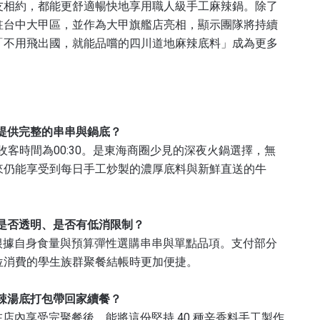
友相約，都能更舒適暢快地享用職人級手工麻辣鍋。除了
駐台中大甲區，並作為大甲旗艦店亮相，顯示團隊將持續
「不用飛出國，就能品嚐的四川道地麻辣底料」成為更多
提供完整的串串與鍋底？
後收客時間為00:30。是東海商圈少見的深夜火鍋選擇，無
來仍能享受到每日手工炒製的濃厚底料與新鮮直送的牛
是否透明、是否有低消限制？
根據自身食量與預算彈性選購串串與單點品項。支付部分
位消費的學生族群聚餐結帳時更加便捷。
辣湯底打包帶回家續餐？
店內享受完聚餐後，能將這份堅持 40 種辛香料手工製作