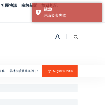
社團快訊
宗教新聞
旅遊札記
錯誤!
評論發表失敗
雲林永續農業案例｜慈心大自然莊園從60年甘蔗田推動土地復育，有機農業、
August 6, 2026