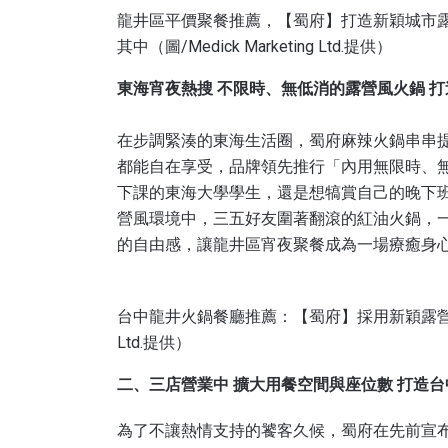
龍井區平價聚餐推薦，【蜀府】打造新穎城市
其中（圖/Medick Marketing Ltd.提供）
東海宵夜熱搜 不限時、無低消的露營風火鍋 
在步調緊湊的東海生活圈，蜀府麻辣火鍋串串
都能自在享受，品牌領先推行「內用無限時、
下課的東海大學學生，還是想犒賞自己的晚下
營風環境中，三五好友圍著翻滾的紅油火鍋，
的自由感，讓龍井區宵夜聚餐成為一場療癒身
台中龍井火鍋餐廳推薦：【蜀府】採用新穎露營風裝潢
Ltd.提供）
二、三店營業中 擴大用餐空間與座位數 打造
為了不讓熱情支持的饕客久候，蜀府在先前宣