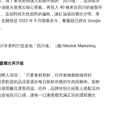
力。為了重現那份讓人欲罷不能的「四川魂」，這間龍井
油慢火熬煮出核心香氣，再投入 40 種來自四川的秘製辛
起）。這份對純天然底料的偏執，讓紅油湯頭層次分明、厚
從 2025 年 9 月開幕至今，餐廳就已經在 Google
評。
香料打造道地「四川魂」（圖/Medick Marketing
調醬層次再升級
創辦人深信：「只要食材新鮮，任何食物都能做得好
最受歡迎的品項莫過於每日新鮮供應的牛肉與豬肉。新鮮
口感滑嫩且濃香四溢。此外，品牌特別介紹客人搭配店內
的道地四川口感，讓每一口涮煮都充滿正宗的濃郁層次