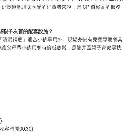
延長道地川味享受的消費者來說，是 CP 值極高的服務
些親子友善的配套設施？
「清湯鍋底」適合小孩享用外，現場亦備有兒童專屬餐具
境讓父母帶小孩用餐時倍感放鬆，是龍井區親子家庭尋找
)
後收客時間00:30)