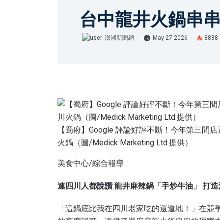
台中龍井火鍋串串
澎湖新聞網
May 27 2026
8838
澎湖新聞網
【蜀府】Google 評論好評不斷！今年第三
火鍋（圖/Medick Marketing Ltd.提供）
美食中心/綜合報導
連四川人都說讚 龍井麻辣鍋「手炒牛油」 打
「這鍋底比我在四川老家吃的還道地！」在競