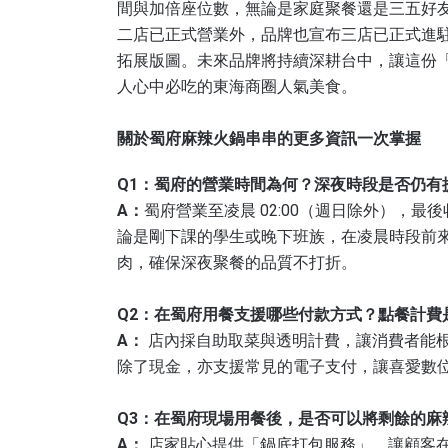
間與加倍座位數，無論是家庭聚餐還是三五好
二店已正式營業外，品牌也宣布三店已正式進
拓展版圖。未來品牌將持續深耕台中，讓這份
人心中必吃的東海商圈人氣美食。
關於蜀府麻辣火鍋串串的更多資訊一次掌握
Q1：蜀府的營業時間為何？深夜時段是否仍有
A：
蜀府營業至凌晨 02:00（週日除外），最
論是剛下課的學生或晚下班族，在凌晨時段前
肉，確保深夜聚餐的品質不打折。
Q2：在蜀府用餐支援哪些付款方式？點餐計費
A：
店內採自助取菜與透明計費，讓消費者能
除了現金，亦支援常見的電子支付，讓喜愛數
Q3：在蜀府現場用餐後，是否可以將剩餘的麻
A：
店家貼心提供「鍋底打包服務」，讓顧客在