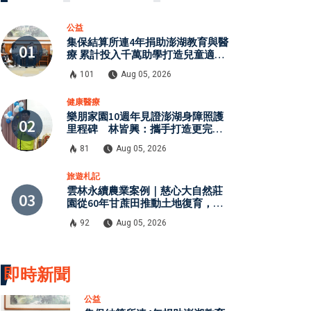
公益
集保結算所連4年捐助澎湖教育與醫
療 累計投入千萬助學打造兒童適性
體適能中心
101
Aug 05, 2026
健康醫療
樂朋家園10週年見證澎湖身障照護
里程碑 林皆興：攜手打造更完善
全日型照顧服務
81
Aug 05, 2026
旅遊札記
雲林永續農業案例｜慈心大自然莊
園從60年甘蔗田推動土地復育，有
機農業、生態保育與環境教育打造
92
Aug 05, 2026
自然共生模式
即時新聞
公益