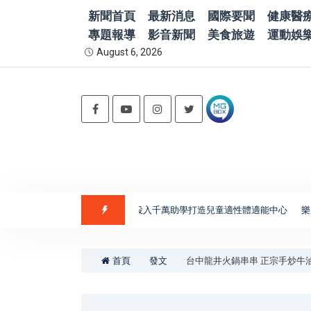
新聞首頁
最新消息
國際要聞
健康醫
專題報導
影音新聞
美食旅遊
運動娛
August 6, 2026
年捐助澎湖教育與醫療 累計投入千萬助學打造兒童適性體適能中心
樂朋家園
首頁
發文
台中龍井火鍋串串 正宗手炒牛