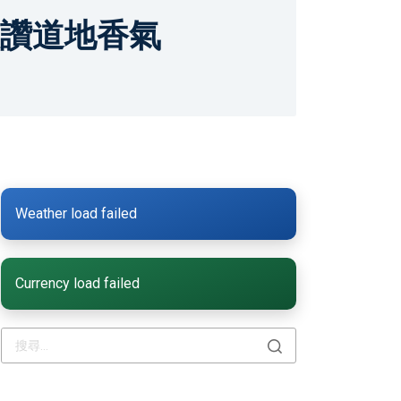
大讚道地香氣
Weather load failed
Currency load failed