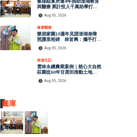
集保結算所連4年捐助澎湖教育
與醫療 累計投入千萬助學打造
兒童適性體適能中心
Aug 05, 2026
健康醫療
樂朋家園10週年見證澎湖身障
照護里程碑 林皆興：攜手打造
更完善全日型照顧服務
Aug 05, 2026
旅遊札記
雲林永續農業案例｜慈心大自然
莊園從60年甘蔗田推動土地復
育，有機農業、生態保育與環境
Aug 05, 2026
教育打造自然共生模式
圖庫