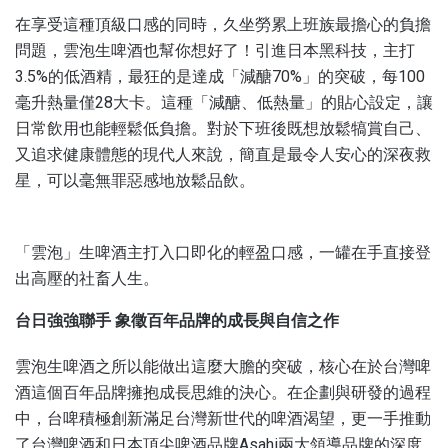
在享受這種頂級口感的同時，久坐勞累上班族最擔心的負擔
問題，雲泡生啤酒也幫你想好了！引進日本黑科技，主打
3.5%的低酒精，最狂的是達成「減醣70%」的突破，每100
毫升熱量僅28大卡。這種「減醣、低熱量」的貼心設定，讓
日常飲用也能輕鬆低負擔。對於下班後既想放鬆犒賞自己、
又追求健康體態的現代人來說，簡直是最令人安心的深夜救
星，可以毫無罪惡感地放鬆品飲。
「雲泡」生啤酒主打入口即化的輕盈口感，一罐在手直接登
出高壓的社畜人生。
台日強強聯手 象徵百年品牌的成長與自信之作
雲泡生啤酒之所以能做出這麼大膽的突破，核心在於台灣啤
酒這個百年品牌擁抱成長思維的決心。在企劃與研發的過程
中，台啤積極創新滿足台灣新世代的啤酒渴望，更一手推動
了台灣啤酒和日本頂尖啤酒品牌Asahi兩大領導品牌的深度