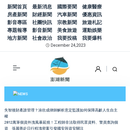
新聞首頁
最新消息
國際要聞
健康醫療
房產新聞
財經新聞
汽車新聞
優惠資訊
影音專區
社團快訊
宗教新聞
旅遊札記
專題報導
影音新聞
美食旅遊
運動娛樂
地方新聞
社會政治
我要投稿
我要爆料
December 24,2023
失智後財產誰管理？涂欣成律師解析意定監護如何保障高齡人生自主
權
2812萬筆個資外洩風暴延燒！工程師非法取得民眾資料、警員查詢個
資 張麗善赴日行程洩密案引發國安與資安關注