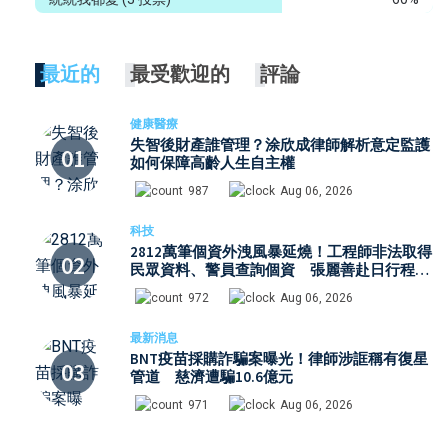
最近的
最受歡迎的
評論
健康醫療
失智後財產誰管理？涂欣成律師解析意定監護
如何保障高齡人生自主權
987
Aug 06, 2026
科技
2812萬筆個資外洩風暴延燒！工程師非法取得
民眾資料、警員查詢個資 張麗善赴日行程洩
密案引發國安與資安關注
972
Aug 06, 2026
最新消息
BNT疫苗採購詐騙案曝光！律師涉誆稱有復星
管道 慈濟遭騙10.6億元
971
Aug 06, 2026