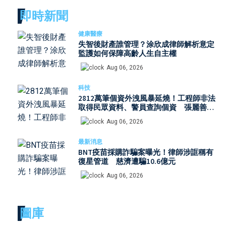
即時新聞
健康醫療
失智後財產誰管理？涂欣成律師解析意定
監護如何保障高齡人生自主權
Aug 06, 2026
科技
2812萬筆個資外洩風暴延燒！工程師非法
取得民眾資料、警員查詢個資 張麗善赴
日行程洩密案引發國安與資安關注
Aug 06, 2026
最新消息
BNT疫苗採購詐騙案曝光！律師涉誆稱有
復星管道 慈濟遭騙10.6億元
Aug 06, 2026
圖庫