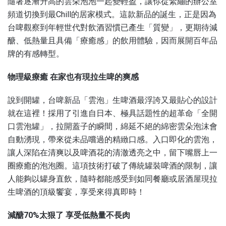
隨著逐漸升高的雲朵泡泡一起變輕盈，讓你從緊繃的辦公室
頻道切換到最Chill的居家模式。這款新品的誕生，正是因為
台啤觀察到年輕世代對飲酒習慣已產生「質變」，更期待減
醣、低熱量且具備「療癒感」的飲用體驗，因而展開百年品
牌的有感轉型。
物理級療癒 在家也有現拉生啤的爽感
說到開罐，台啤新品「雲泡」生啤酒最浮誇又最貼心的設計
就在這裡！採用了引進自日本、極具話題性的超革命「全開
口雲泡罐」，拉開蓋子的瞬間，綿延不絕的綿密雲朵泡沫會
自動湧現，帶來從未品嚐過的精緻口感。入口即化的雲泡，
讓人深陷在清爽以及啤酒花的清澈透亮之中，留下嘴唇上一
圈療癒的泡泡圈。這項技術打破了傳統罐裝啤酒的限制，讓
人能夠以罐身直飲，隨時都能感受到如同餐廳或居酒屋現拉
生啤酒的頂級饗宴，享受來得真即時！
減醣70%太狠了 享受低熱量不長肉