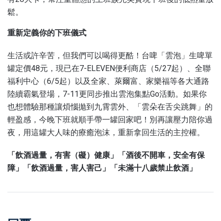
鬆。
重新定義你的下班儀式
生活或許辛苦，但我們可以喝得更酷！台啤「雲泡」生啤單
罐定價48元，現已在7-ELEVEN便利商店（5/27起）、全聯
福利中心（6/5起）以及全家、萊爾富、家樂福等各大通路
陸續霸氣登場，7-11更同步推出雲泡集點Go活動。如果你
也想體驗那種讓煩惱拋到九霄雲外、「雲朵在舌尖跳舞」的
輕盈感，今晚下班就順手帶一罐回家吧！別再讓壓力陪你過
夜，用這罐大人味的療癒泡沫，重新拿回生活的主控權。
「飲酒過量，有害（礙）健康」「酒後不開車，安全有保
障」「飲酒過量，害人害己」「未滿十八歲禁止飲酒」