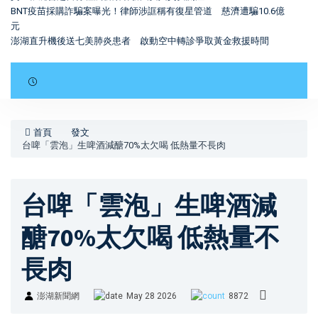
BNT疫苗採購詐騙案曝光！律師涉誆稱有復星管道 慈濟遭騙10.6億
元
澎湖直升機後送七美肺炎患者 啟動空中轉診爭取黃金救援時間
首頁
發文
台啤「雲泡」生啤酒減醣70%太欠喝 低熱量不長肉
台啤「雲泡」生啤酒減
醣70%太欠喝 低熱量不
長肉
澎湖新聞網
May 28 2026
8872
澎湖新聞網