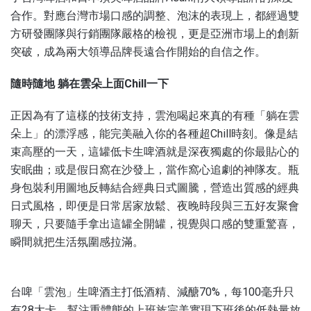
合作。對應台灣市場口感的調整、泡沫的表現上，都經過雙
方研發團隊與行銷團隊嚴格的檢視，更是亞洲市場上的創新
突破，成為兩大領導品牌長遠合作開始的自信之作。
隨時隨地 躺在雲朵上面Chill一下
正因為有了這樣的技術支持，雲泡喝起來真的有種「躺在雲
朵上」的漂浮感，能完美融入你的各種超Chill時刻。像是結
束高壓的一天，這罐低卡生啤酒就是深夜獨處的你最貼心的
安眠曲；或是假日窩在沙發上，當作窩心追劇的神隊友。瓶
身包裝利用圖地反轉結合經典日式圖騰，營造出質感的經典
日式風格，即便是日常居家放鬆、夜晚時段與三五好友聚會
聊天，只要隨手拿出這罐全開罐，視覺與口感的雙重驚喜，
瞬間就把生活氛圍感拉滿。
台啤「雲泡」生啤酒主打低酒精、減醣70%，每100毫升只
有28大卡，幫注重體態的上班族完美實現下班後的低熱量放