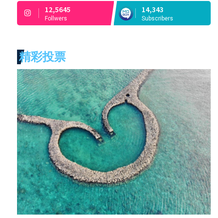
12,5645
14,343
Follwers
Subscribers
精彩投票