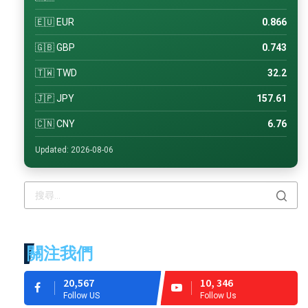
🇪🇺 EUR
0.866
🇬🇧 GBP
0.743
🇹🇼 TWD
32.2
🇯🇵 JPY
157.61
🇨🇳 CNY
6.76
Updated: 2026-08-06
關注我們
20,567
10, 346
Follow US
Follow Us