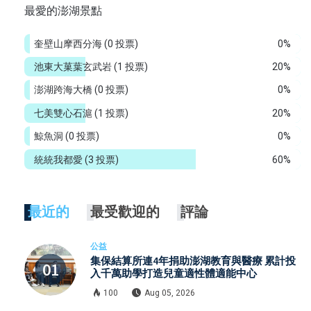
最愛的澎湖景點
奎壁山摩西分海
(0 投票)
0%
池東大菓葉玄武岩
(1 投票)
20%
澎湖跨海大橋
(0 投票)
0%
七美雙心石滬
(1 投票)
20%
鯨魚洞
(0 投票)
0%
統統我都愛
(3 投票)
60%
最近的
最受歡迎的
評論
公益
集保結算所連4年捐助澎湖教育與醫療 累計投
入千萬助學打造兒童適性體適能中心
100
Aug 05, 2026