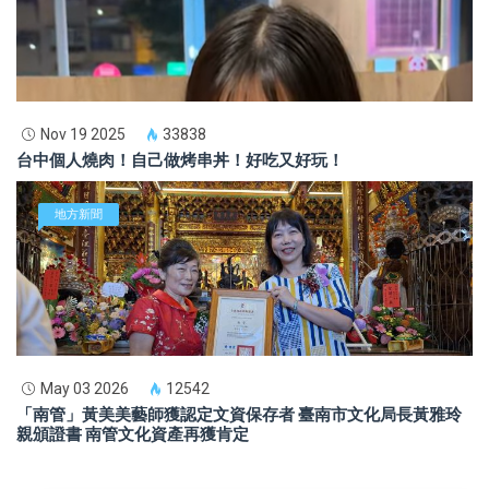
Nov 19 2025
33838
台中個人燒肉！自己做烤串丼！好吃又好玩！
地方新聞
May 03 2026
12542
「南管」黃美美藝師獲認定文資保存者 臺南市文化局長黃雅玲
親頒證書 南管文化資產再獲肯定