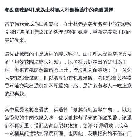
餐點風味鮮明 成為士林義大利麵推薦中的亮眼選擇
當健康飲食成為日常需求，在士林巷弄美食名單中的花嶼輕
食館也選擇用無添加的料理與寧靜氛圍，重新定義鄰里間的
美好餐桌。
最先被驚豔的正是店內的義式料理。由主理人親自掌控火侯
的「貝殼花園海膽大利麵」，以多種貝類釋出的鮮甜為主
軸，海膽香氣隨蒸氣微微上升，層次明亮而清爽；而「炙烤
大虎蝦蝦膏燉飯」則以溫潤奶香包裹米飯，濃郁蝦膏與檸檬
香草油交織出濃郁卻不厚重的口感，是許多老客人一吃上癮
的經典款。
其中最受老饕喜愛的，莫過於「蔓越莓紅酒燉牛肉」。以紅
酒慢燉的牛肉軟嫩入味，佐以蔓越莓帶來的微酸果香，讓濃
郁不再沉重；搭配店家自製麵疙瘩，更添 Q 彈嚼勁，成為
一道極具記憶點的深度料理。也因此，花嶼輕食館不僅在口