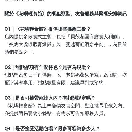
關於《花嶼輕食館》的餐點類型、友善服務與聚餐安排資訊
Q1｜《花嶼輕食館》提供哪些推薦主餐？
店內提供多款義式主餐，包括「貝殼花園海膽義大利麵」、
「炙烤大虎蝦蝦膏燉飯」與「蔓越莓紅酒燉牛肉」，為目前
熱銷餐點之一。
Q2｜甜點品項有什麼特色？是否為現做？
甜點皆為每日手作供應，以「老奶奶蘋果蛋糕」為招牌，搭
配冰淇淋享用。甜點數量有限，建議早到或預約。
Q3｜是否可攜帶寵物入內？有相關規定嗎？
《花嶼輕食館》為士林寵物友善空間，歡迎攜帶毛孩入內。
亦提供簡易寵物小餐點，有需求可告知服務人員。
Q4｜是否接受活動包場？最多可容納多少人？