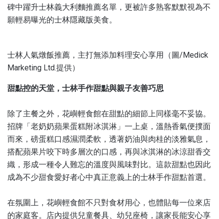
碑中躍升士林義大利麵推薦名單，更被許多熟客默默視為不
願輕易曝光的士林隱藏版美食。
士林人氣燉飯推薦，主打無添加料理安心享用（圖/Medick
Marketing Ltd.提供）
甜點控的天堂，士林手作甜點與親子友善巧思
除了主餐之外，花嶼輕食館在甜點的細節上同樣毫不妥協。
招牌「老奶奶蘋果蛋糕附冰淇淋」一上桌，溫熱香氣便撲面
而來，磅蛋糕口感濕潤柔軟，透著奶油與肉桂的淡雅氣息，
搭配蘋果片咬下時多層次的口感，再與冰淇淋的冰涼甜香交
織，形成一種令人難忘的溫度與風味對比。這款甜點也因此
成為不少甜食愛好者心中真正意義上的士林手作甜點首選。
在氛圍上，花嶼輕食館不只對食材用心，也體貼每一位來店
的家庭客。店內提供兒童餐具、幼兒座椅，讓家長能安心享