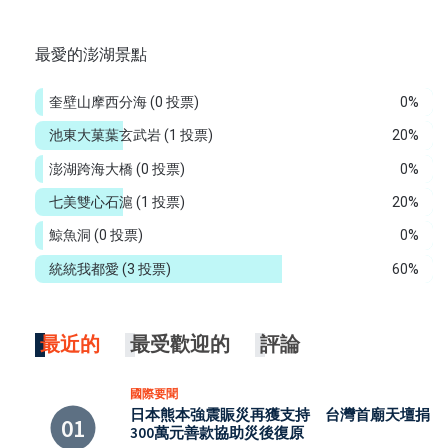
最愛的澎湖景點
奎壁山摩西分海
(0 投票)
0%
池東大菓葉玄武岩
(1 投票)
20%
澎湖跨海大橋
(0 投票)
0%
七美雙心石滬
(1 投票)
20%
鯨魚洞
(0 投票)
0%
統統我都愛
(3 投票)
60%
最近的
最受歡迎的
評論
國際要聞
日本熊本強震賑災再獲支持 台灣首廟天壇捐
300萬元善款協助災後復原