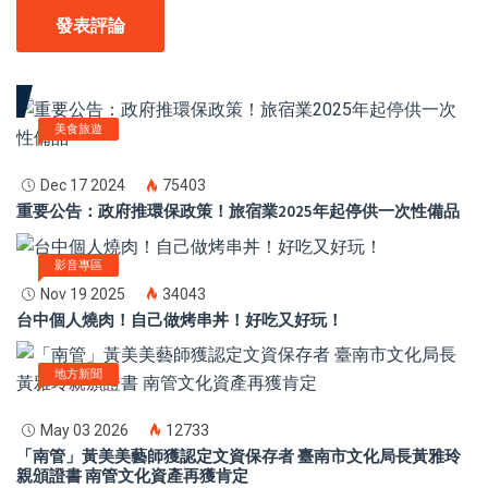
發表評論
美食旅遊
Dec 17 2024
75403
重要公告：政府推環保政策！旅宿業2025年起停供一次性備品
影音專區
Nov 19 2025
34043
台中個人燒肉！自己做烤串丼！好吃又好玩！
地方新聞
May 03 2026
12733
「南管」黃美美藝師獲認定文資保存者 臺南市文化局長黃雅玲
親頒證書 南管文化資產再獲肯定