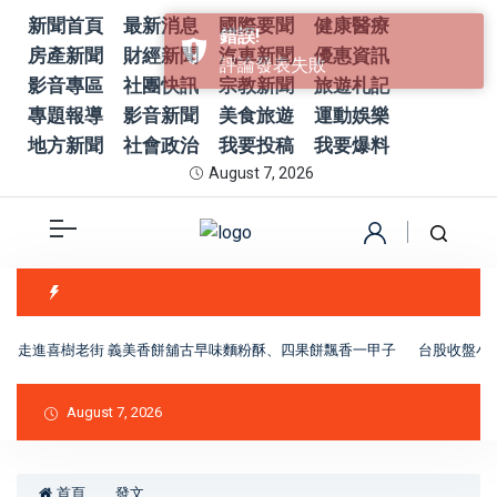
新聞首頁
最新消息
國際要聞
健康醫療
房產新聞
財經新聞
汽車新聞
優惠資訊
影音專區
社團快訊
宗教新聞
旅遊札記
專題報導
影音新聞
美食旅遊
運動娛樂
地方新聞
社會政治
我要投稿
我要爆料
August 7, 2026
」走進喜樹老街 義美香餅舖古早味麵粉酥、四果餅飄香一甲子
台股收盤小跌
August 7, 2026
首頁
發文