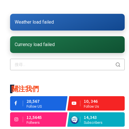
Weather load failed
Currency load failed
關注我們
20,567
10, 346
Follow US
Follow Us
12,5645
14,343
Follwers
Subscribers