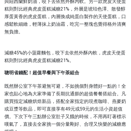
與紐西蘭鮮奶油，咬下去依然外酥內軟。另一款虎皮天使蛋
糕則對比經典虎皮蛋糕減糖21%，外層是琥珀色澤、散發醇
厚蛋黃香的虎皮蛋糕，內層換成純蛋白製作的天使蛋糕，口
感鬆軟細緻，輕薄抹上奶油霜，吃完一整塊也覺得格外清爽
無負擔。
減糖45%的小菠蘿麵包，咬下去依然外酥內軟，虎皮天使蛋
糕則對比經典虎皮蛋糕減糖21%。
聰明省錢配！超值早餐與下午茶組合
既然辦公室下午茶避無可避，不如挑個對身體好一點的！全
家也貼心地為大家準備了長期抗通膨的超值餐餐搭組合。凡
購買指定減糖烘焙新品，搭配全家指定的現煮咖啡、燕麥奶
或豆漿等飲品，即可直接享有49元或59元的生活小資超值
價。下次下午三點辦公室肚子又餓的時候，不用再盯著標示
嘆氣了，直接去全家挑一個分量剛好、合理又快樂的減糖應