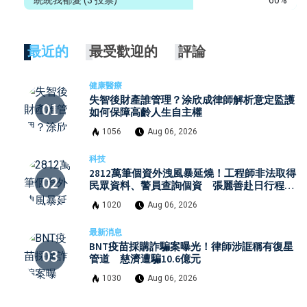
統統我都愛
(3 投票)
60%
最近的
最受歡迎的
評論
健康醫療
失智後財產誰管理？涂欣成律師解析意定監護
如何保障高齡人生自主權
1056
Aug 06, 2026
科技
2812萬筆個資外洩風暴延燒！工程師非法取得
民眾資料、警員查詢個資 張麗善赴日行程洩
密案引發國安與資安關注
1020
Aug 06, 2026
最新消息
BNT疫苗採購詐騙案曝光！律師涉誆稱有復星
管道 慈濟遭騙10.6億元
1030
Aug 06, 2026