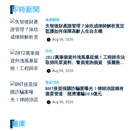
即時新聞
健康醫療
失智後財產誰管理？涂欣成律師解析意定
監護如何保障高齡人生自主權
Aug 06, 2026
科技
2812萬筆個資外洩風暴延燒！工程師非法
取得民眾資料、警員查詢個資 張麗善赴
日行程洩密案引發國安與資安關注
Aug 06, 2026
最新消息
BNT疫苗採購詐騙案曝光！律師涉誆稱有
復星管道 慈濟遭騙10.6億元
Aug 06, 2026
圖庫