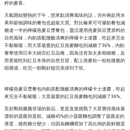
粹的麥香。
天氣開始變熱的下午，想來點清爽風味的話，另外兩款用水
果和穀物調味的餐包也超級欠買。對比榛果可可爆餡餐包減
糖達一半的檸檬燕麥豆漿餐包，靈活運用燕麥與豆漿原料的
自然風味，內餡搭配微酸清爽的檸檬卡士達醬，吃起來完全
不黏喉嚨；而大眾最愛的紅豆燕麥麵包則減糖了36%，內餡
奢華使用日本大納言紅豆品種，因為沒有加太多精緻糖，反
而更能吃到紅豆本身的自然甘甜，配上燕麥粒一粒粒微脆的
咀嚼感，吃完一顆剛好能完美撐到下班。
檸檬燕麥豆漿餐包內餡搭配微酸清爽的檸檬卡士達醬，吃起
來完全不黏喉嚨；大眾最愛的紅豆燕麥麵包則減糖了36%。
至於剛熱騰騰登場的新品，更是直接挑戰了大眾覺得風味最
濃郁的菠蘿與蛋糕。減糖45%的小菠蘿麵包調整了菠蘿皮的
厚度，雖然糖分變少，但因為麵糰裡加了高比例的新鮮雞蛋