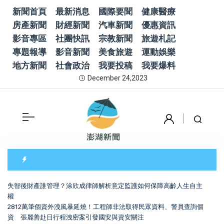
新聞首頁
最新消息
國際要聞
健康醫療
房產新聞
財經新聞
汽車新聞
優惠資訊
影音專區
社團快訊
宗教新聞
旅遊札記
專題報導
影音新聞
美食旅遊
運動娛樂
地方新聞
社會政治
我要投稿
我要爆料
December 24,2023
失智後財產誰管理？涂欣成律師解析意定監護如何保障高齡人生自主
權
2812萬筆個資外洩風暴延燒！工程師非法取得民眾資料、警員查詢個
資 張麗善赴日行程洩密案引發國安與資安關注