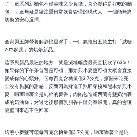
了！這系列新麵包不僅美味又少負擔，真心覺得是好吃的麵
包！」這無疑是給注重日常飲食管理的現代人，一個能無痛
切換的安心選擇。
全家與王牌營養師劉怡里聯手，一口氣推出五款主打「減糖
20%起跳」的烘焙新品。
這系列新品最狂的地方，就是減糖幅度最高直接砍了63%！
如果你的下午茶首選是可頌，那焙煎小麥鹽可頌大概會直接
變成你的心頭好。它每百克含糖量僅3.7公克，撕開來吃完
全沒有黏膩的甜感，反而因為揉進了熟胚芽粉和熊本焙煎小
麥，嚼著嚼著全是純粹的麥香；內餡包進紐西蘭有鹽奶油裹
成的奶油條，烤過之後那個乳脂香在辦公室飄開，真的會讓
隔壁同事忍不住回頭！
焙煎小麥鹽可頌每百克含糖量僅3.7公克，嚼著嚼著全是純