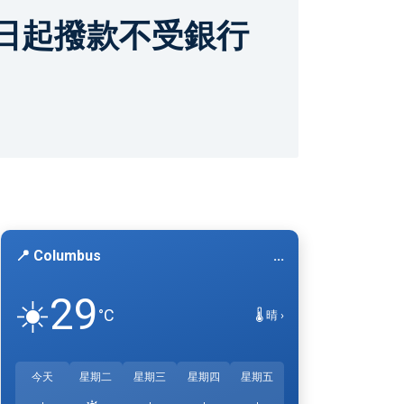
日起撥款不受銀行
📍 Columbus
...
29
☀️
°C
🌡️ 晴 ›
今天
星期二
星期三
星期四
星期五