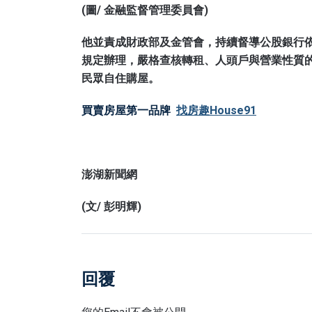
(圖/ 金融監督管理委員會)
他並責成財政部及金管會，持續督導公股銀行
規定辦理，嚴格查核轉租、人頭戶與營業性質
民眾自住購屋。
買賣房屋第一品牌
找房趣House91
澎湖新聞網
(文/ 彭明輝)
回覆