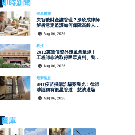
即時新聞
健康醫療
失智後財產誰管理？涂欣成律師
解析意定監護如何保障高齡人生
自主權
Aug 06, 2026
科技
2812萬筆個資外洩風暴延燒！
工程師非法取得民眾資料、警員
查詢個資 張麗善赴日行程洩密
Aug 06, 2026
案引發國安與資安關注
最新消息
BNT疫苗採購詐騙案曝光！律師
涉誆稱有復星管道 慈濟遭騙
10.6億元
Aug 06, 2026
圖庫