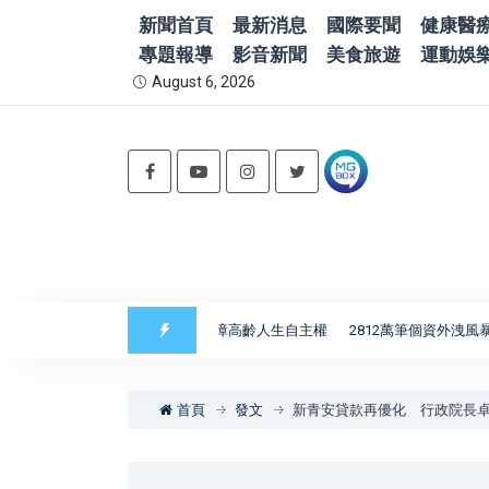
新聞首頁
最新消息
國際要聞
健康醫
專題報導
影音新聞
美食旅遊
運動娛
August 6, 2026
律師解析意定監護如何保障高齡人生自主權
2812萬筆個資外洩風暴延燒
首頁
發文
新青安貸款再優化 行政院長卓