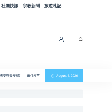
社團快訊
宗教新聞
旅遊札記
安關注
BNT疫苗採購詐騙案曝光！律師涉誆稱有復星管道 慈濟遭騙10.6億
August 6, 2026