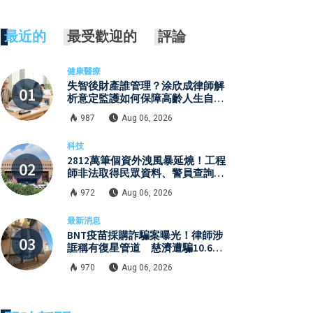
最近的
最受歡迎的
評論
健康醫療
失智後財產誰管理？涂欣成律師解
析意定監護如何保障高齡人生自主
權
987
Aug 06, 2026
科技
2812萬筆個資外洩風暴延燒！工程
師非法取得民眾資料、警員查詢個
資 張麗善赴日行程洩密案引發國
972
Aug 06, 2026
安與資安關注
最新消息
BNT疫苗採購詐騙案曝光！律師涉
誆稱有復星管道 慈濟遭騙10.6億
元
970
Aug 06, 2026