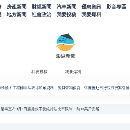
療
房產新聞
財經新聞
汽車新聞
優惠資訊
影音專區
樂
地方新聞
社會政治
我要投稿
我要爆料
我要投稿
我要爆料
！工程師非法取得民眾資料、警員查詢個資 張麗善赴日行程洩密案引發國安與資
榮泰宣布9月1日起撥款不受銀行法比率限制 助13萬戶安居