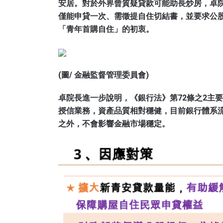
安居。對於外界曾質疑貸款可能助長炒房，卓
僅能申貸一次、需徵提自住切結書，並要求公
「青年首購自住」的初衷。
(圖/ 金融監督管理委員會)
卓院長進一步說明，《銀行法》第72條之2主
授信業務，資產品質相對穩健，目前銀行體系
之外，不會影響金融市場穩定。