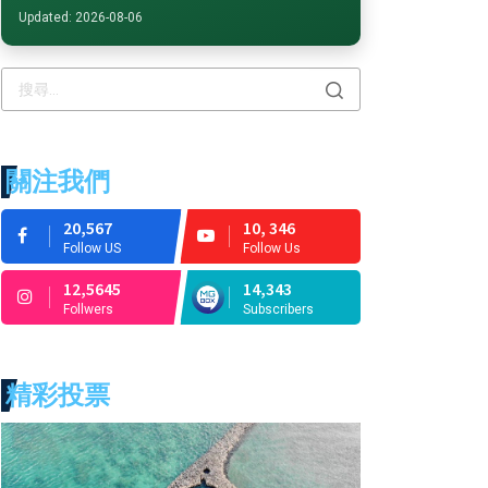
Updated: 2026-08-06
關注我們
20,567
10, 346
Follow US
Follow Us
12,5645
14,343
Follwers
Subscribers
精彩投票