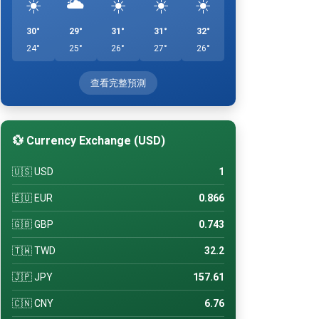
☀️
🌥️
☀️
☀️
☀️
30°
29°
31°
31°
32°
24°
25°
26°
27°
26°
查看完整預測
💱 Currency Exchange (USD)
🇺🇸 USD
1
🇪🇺 EUR
0.866
🇬🇧 GBP
0.743
🇹🇼 TWD
32.2
🇯🇵 JPY
157.61
🇨🇳 CNY
6.76