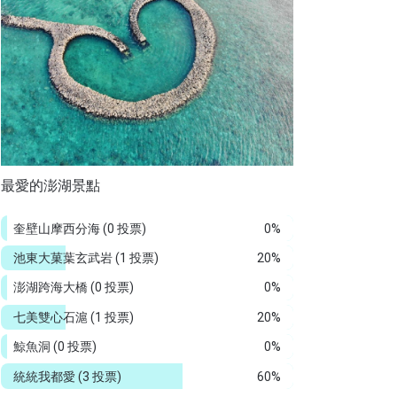
最愛的澎湖景點
奎壁山摩西分海
(0 投票)
0%
池東大菓葉玄武岩
(1 投票)
20%
澎湖跨海大橋
(0 投票)
0%
七美雙心石滬
(1 投票)
20%
鯨魚洞
(0 投票)
0%
統統我都愛
(3 投票)
60%