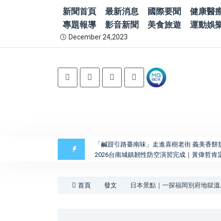
新聞首頁
最新消息
國際要聞
健康醫
專題報導
影音新聞
美食旅遊
運動娛
December 24,2023
「鹹甜引路臺南味」走進喜樹老街 義美香餅
2026台南城鎮韌性防空演習完成｜黃偉哲
首頁
發文
日本景點｜一探福岡別府地獄溫