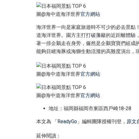
圖@海中道海洋世界
官方網站
海洋世界一向是家庭旅遊時不可少的必去景點
道海洋世界。園方主打打破藩籬的近距離體驗
著一排企鵝走在身旁，儼然是企鵝寶寶們組成
能夠目睹海豚或海獅生動活潑的高難度演出，
圖@海中道海洋世界
官方網站
圖@海中道海洋世界
官方網站
地址：福岡縣福岡市東區西戶崎18-28
本文為 「
ReadyGo
」編輯團隊授權刊登，
原文
延伸閱讀：