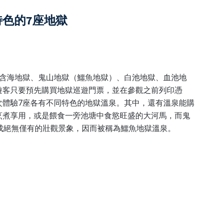
色的7座地獄
包含海地獄、鬼山地獄（鱷魚地獄）、白池地獄、血池地
遊客只要預先購買地獄巡遊門票，並在參觀之前列印憑
次體驗7座各有不同特色的地獄溫泉。其中，還有溫泉能購
烹煮享用，或是餵食一旁池塘中食慾旺盛的大河馬，而鬼
成絕無僅有的壯觀景象，因而被稱為鱷魚地獄溫泉。