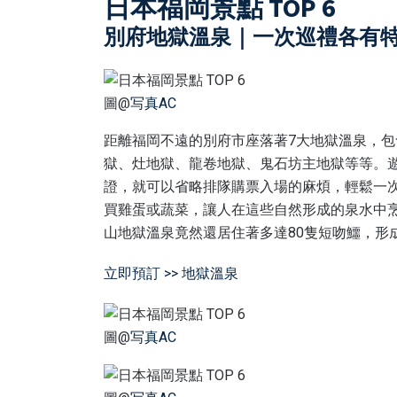
日本福岡景點 TOP 6
別府地獄溫泉｜一次巡禮各有特
圖@
写真AC
距離福岡不遠的別府市座落著7大地獄溫泉，
獄、灶地獄、龍卷地獄、鬼石坊主地獄等等。
證，就可以省略排隊購票入場的麻煩，輕鬆一
買雞蛋或蔬菜，讓人在這些自然形成的泉水中
山地獄溫泉竟然還居住著多達80隻短吻鱷，形
立即預訂 >> 地獄溫泉
圖@
写真AC