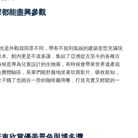
輩都能盡興參觀
館光是外觀就與眾不同，帶有不規則弧線的建築造型充滿現
巨木。館內更是不遑多讓，集結了亞洲從古至今的各種古
時候是專為兒童設計的生物展，有時候會帶來世界遺產或
免費體驗區，長輩們能舒服地坐著欣賞影片、吸收新知，
肚子餓了也能在一旁的咖啡廳用餐，打造充實又輕鬆的一
行車欣賞優美景色與博多灣