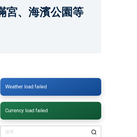
滿宮、海濱公園等
Weather load failed
Currency load failed