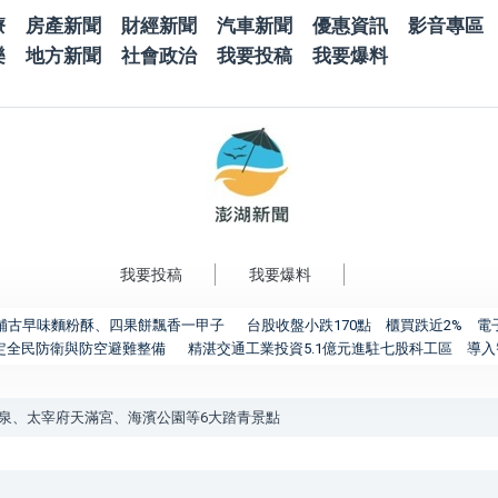
療
房產新聞
財經新聞
汽車新聞
優惠資訊
影音專區
樂
地方新聞
社會政治
我要投稿
我要爆料
我要投稿
我要爆料
舖古早味麵粉酥、四果餅飄香一甲子
台股收盤小跌170點 櫃買跌近2% 
肯定全民防衛與防空避難整備
精湛交通工業投資5.1億元進駐七股科工區 導入
泉、太宰府天滿宮、海濱公園等6大踏青景點