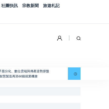
社團快訊
宗教新聞
旅遊札記
電子股分化、數位雲端與傳產逆勢撐盤
智慧製造再添60個就業機會