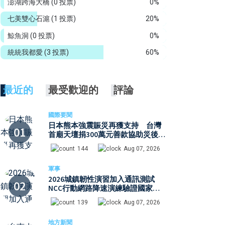
澎湖跨海大橋
(0 投票)
0%
七美雙心石滬
(1 投票)
20%
鯨魚洞
(0 投票)
0%
統統我都愛
(3 投票)
60%
最近的
最受歡迎的
評論
國際要聞
日本熊本強震賑災再獲支持 台灣
首廟天壇捐300萬元善款協助災後復
原
144
Aug 07, 2026
軍事
2026城鎮韌性演習加入通訊測試
NCC行動網路降速演練驗證國家通
訊防護能力
139
Aug 07, 2026
地方新聞