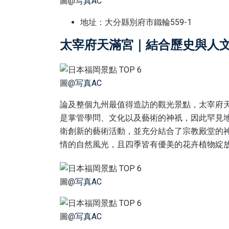
圖@
写真AC
地址：大分縣別府市鐵輪559-1
太宰府天滿宮｜結合歷史與人
圖@
写真AC
論及整個九州最值得造訪的觀光景點，太宰府
是掌管學問、文化以及藝術的神祇，因此罕見
衛創新的藝術活動，並充分結合了宗教殿堂的
情的自然風光，且四季皆有優美的花卉植物綻
圖@
写真AC
圖@
写真AC