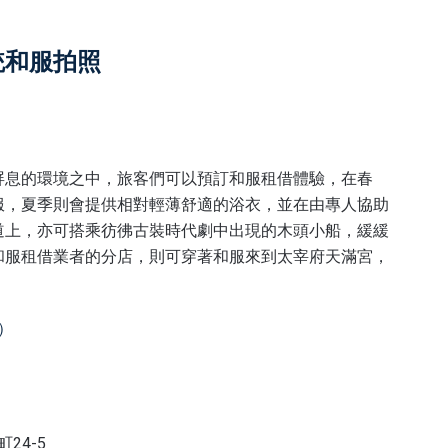
統和服拍照
屏息的環境之中，旅客們可以預訂和服租借體驗，在春
服，夏季則會提供相對輕薄舒適的浴衣，並在由專人協助
道上，亦可搭乘彷彿古裝時代劇中出現的木頭小船，緩緩
和服租借業者的分店，則可穿著和服來到太宰府天滿宮，
）
24-5