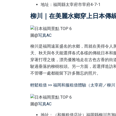
地址：福岡縣太宰府市宰府4-7-1
柳川｜在美麗水鄉穿上日本傳
圖@
写真AC
柳川是福岡遠富盛名的水鄉，而就在美得令人
天、秋天與冬天能選擇各式各樣的傳統日本和
穿著打理之後，漂亮優雅地走在古色古香的街
駛過垂落的柳樹枝頭。另一方面，若選擇造訪
不管哪一處都能留下許多難忘的照片。
輕鬆租借 >> 福岡和服租借體驗（太宰府／柳川
圖@
写真AC
地址：（和服租借店址）福岡縣柳川市旭町