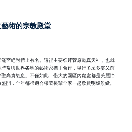
文藝術的宗教殿堂
天滿宮絕對榜上有名。這裡主要祭拜菅原道真天神，也就
地時常與世界各地的藝術家攜手合作，舉行多采多姿又前
神聖高貴氣息。不僅如此，偌大的園區內處處都是美麗怡
放盛開，全年都很適合帶著長輩全家一起欣賞明媚景緻。