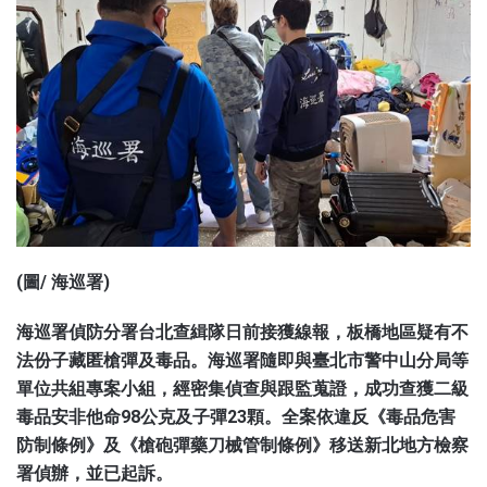
(圖/ 海巡署)
海巡署偵防分署台北查緝隊日前接獲線報，板橋地區疑有不
法份子藏匿槍彈及毒品。海巡署隨即與臺北市警中山分局等
單位共組專案小組，經密集偵查與跟監蒐證，成功查獲二級
毒品安非他命98公克及子彈23顆。全案依違反《毒品危害
防制條例》及《槍砲彈藥刀械管制條例》移送新北地方檢察
署偵辦，並已起訴。