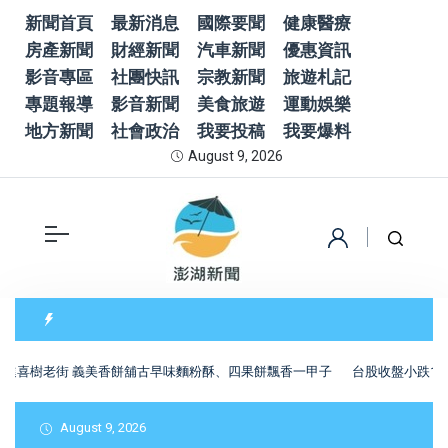
新聞首頁
最新消息
國際要聞
健康醫療
房產新聞
財經新聞
汽車新聞
優惠資訊
影音專區
社團快訊
宗教新聞
旅遊札記
專題報導
影音新聞
美食旅遊
運動娛樂
地方新聞
社會政治
我要投稿
我要爆料
August 9, 2026
喜樹老街 義美香餅舖古早味麵粉酥、四果餅飄香一甲子
台股收盤小跌170
August 9, 2026