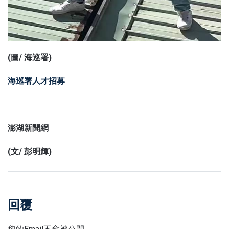
(圖/ 海巡署)
海巡署人才招募
澎湖新聞網
(文/ 彭明輝)
回覆