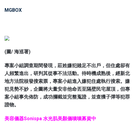
MGBOX
(圖/ 海巡署)
專案小組調查期間發現，莊姓嫌犯雖足不出戶，但住處卻有
人頻繁進出，研判其從事不法活動。待時機成熟後，經新北
地方法院核發搜索票，專案小組進入嫌犯住處執行搜索。嫌
犯見勢不妙，企圖將大量安非他命丟至隔壁民宅屋頂，但專
案小組事先佈防，成功攔截並完整蒐證，並查獲子彈等犯罪
證物。
美容儀器Sonispa 水光肌美顏儀嘖嘖募資中