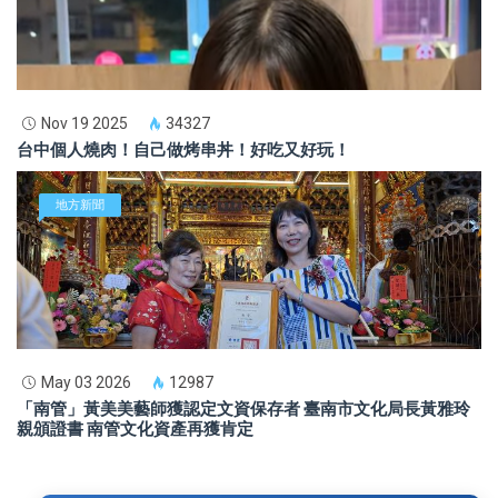
Nov 19 2025
34327
台中個人燒肉！自己做烤串丼！好吃又好玩！
地方新聞
May 03 2026
12987
「南管」黃美美藝師獲認定文資保存者 臺南市文化局長黃雅玲
親頒證書 南管文化資產再獲肯定