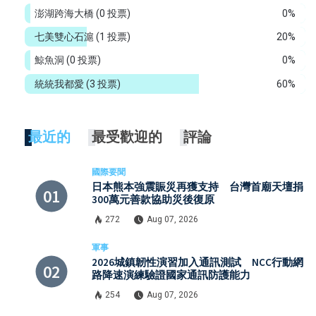
澎湖跨海大橋
(0 投票)
0%
七美雙心石滬
(1 投票)
20%
鯨魚洞
(0 投票)
0%
統統我都愛
(3 投票)
60%
最近的
最受歡迎的
評論
國際要聞
日本熊本強震賑災再獲支持 台灣首廟天壇捐
300萬元善款協助災後復原
272
Aug 07, 2026
軍事
2026城鎮韌性演習加入通訊測試 NCC行動網
路降速演練驗證國家通訊防護能力
254
Aug 07, 2026