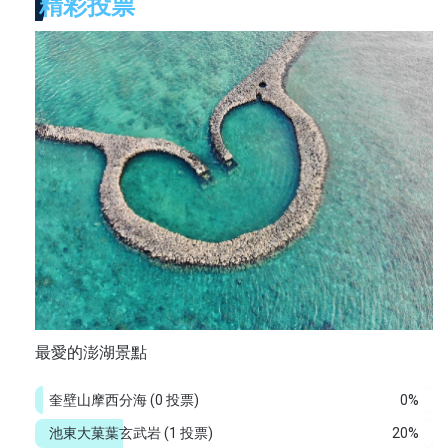
精彩投票
最愛的澎湖景點
奎壁山摩西分海
(0 投票)
0%
池東大菓葉玄武岩
(1 投票)
20%