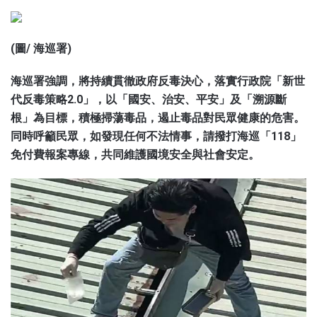
(圖/ 海巡署)
海巡署強調，將持續貫徹政府反毒決心，落實行政院「新世
代反毒策略2.0」，以「國安、治安、平安」及「溯源斷
根」為目標，積極掃蕩毒品，遏止毒品對民眾健康的危害。
同時呼籲民眾，如發現任何不法情事，請撥打海巡「118」
免付費報案專線，共同維護國境安全與社會安定。