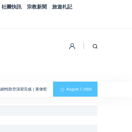
社團快訊
宗教新聞
旅遊札記
習完成｜黃偉哲肯定全民防衛與防空避難整備
August 7, 2026
精湛交通工業投資5.1億元進駐