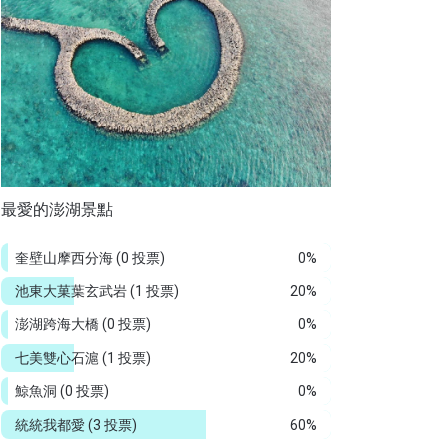
最愛的澎湖景點
奎壁山摩西分海
(0 投票)
0%
池東大菓葉玄武岩
(1 投票)
20%
澎湖跨海大橋
(0 投票)
0%
七美雙心石滬
(1 投票)
20%
鯨魚洞
(0 投票)
0%
統統我都愛
(3 投票)
60%