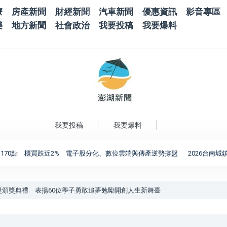
療
房產新聞
財經新聞
汽車新聞
優惠資訊
影音專區
樂
地方新聞
社會政治
我要投稿
我要爆料
我要投稿
我要爆料
跌近2% 電子股分化、數位雲端與傳產逆勢撐盤
2026台南城鎮韌性防空演
育獎頒獎典禮 表揚60位學子勇敢追夢勉勵開創人生新舞臺