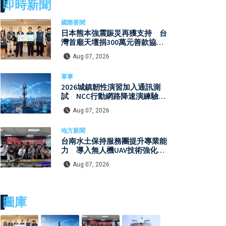
即時新聞
國際要聞
日本熊本強震賑災再獲支持 台
灣首廟天壇捐300萬元善款協助
災後復原
Aug 07, 2026
軍事
2026城鎮韌性演習加入通訊測
試 NCC行動網路降速演練驗證
國家通訊防護能力
Aug 07, 2026
地方新聞
台南水土保持服務團提升專業能
力 導入無人機UAV技術強化水
保檢查與國土保育
Aug 07, 2026
圖庫