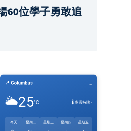
揚60位學子勇敢追
📍 Columbus
...
25
🌥️
°C
🌡️ 多雲時陰 ›
今天
星期二
星期三
星期四
星期五