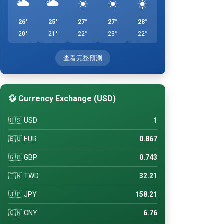
🌥️
🌥️
☀️
☀️
☀️
26°
25°
27°
27°
28°
20°
21°
22°
23°
22°
查看完整預測
💱 Currency Exchange (USD)
🇺🇸 USD
1
🇪🇺 EUR
0.867
🇬🇧 GBP
0.743
🇹🇼 TWD
32.21
🇯🇵 JPY
158.21
🇨🇳 CNY
6.76