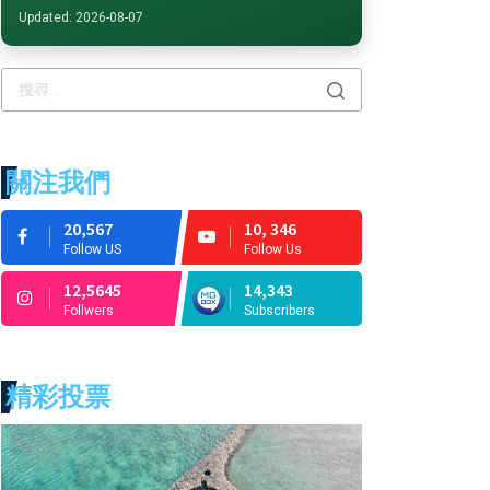
Updated: 2026-08-07
關注我們
20,567
10, 346
Follow US
Follow Us
12,5645
14,343
Follwers
Subscribers
精彩投票