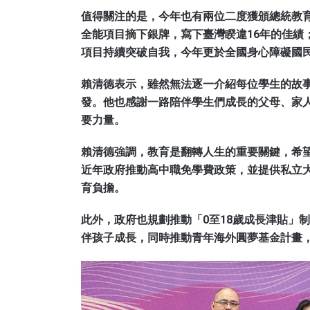
值得關注的是，今年也有兩位二度獲頒總統教
全能項目摘下銀牌，寫下臺灣睽違16年的佳績
項目持續突破自我，今年更於全國身心障礙國民運
賴清德表示，雖然無法逐一介紹每位學生的故
發。他也感謝一路陪伴學生們成長的父母、家
要力量。
賴清德強調，教育是翻轉人生的重要關鍵，希
近年政府推動高中職免學費政策，並提供私立
育負擔。
此外，政府也規劃推動「0至18歲成長津貼」
伴孩子成長，同時推動青年海外圓夢基金計畫