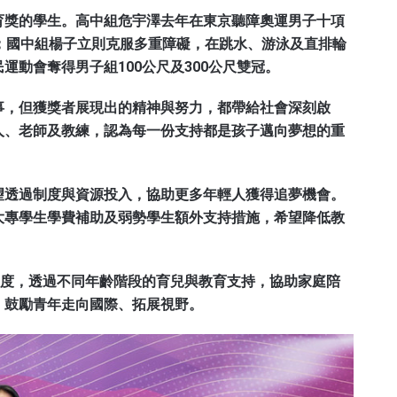
育獎的學生。高中組危宇澤去年在東京聽障奧運男子十項
；國中組楊子立則克服多重障礙，在跳水、游泳及直排輪
動會奪得男子組100公尺及300公尺雙冠。
事，但獲獎者展現出的精神與努力，都帶給社會深刻啟
人、老師及教練，認為每一份支持都是孩子邁向夢想的重
望透過制度與資源投入，協助更多年輕人獲得追夢機會。
大專學生學費補助及弱勢學生額外支持措施，希望降低教
制度，透過不同年齡階段的育兒與教育支持，協助家庭陪
，鼓勵青年走向國際、拓展視野。