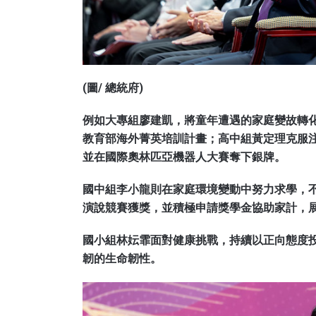
(圖/ 總統府)
例如大專組廖建凱，將童年遭遇的家庭變故轉
教育部海外菁英培訓計畫；高中組黃定理克服
並在國際奧林匹亞機器人大賽奪下銀牌。
國中組李小龍則在家庭環境變動中努力求學，
演說競賽獲獎，並積極申請獎學金協助家計，
國小組林妘霏面對健康挑戰，持續以正向態度
韌的生命韌性。