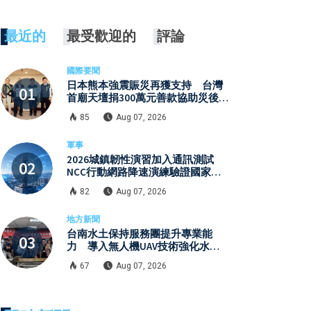
最近的
最受歡迎的
評論
國際要聞
日本熊本強震賑災再獲支持 台灣
首廟天壇捐300萬元善款協助災後復
原
85
Aug 07, 2026
軍事
2026城鎮韌性演習加入通訊測試
NCC行動網路降速演練驗證國家通
訊防護能力
82
Aug 07, 2026
地方新聞
台南水土保持服務團提升專業能
力 導入無人機UAV技術強化水保
檢查與國土保育
67
Aug 07, 2026