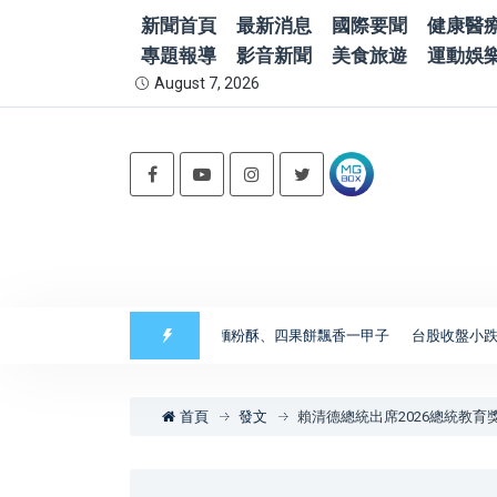
新聞首頁
最新消息
國際要聞
健康醫
專題報導
影音新聞
美食旅遊
運動娛
August 7, 2026
 義美香餅舖古早味麵粉酥、四果餅飄香一甲子
台股收盤小跌170點 櫃買
首頁
發文
賴清德總統出席2026總統教