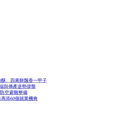
粉酥、四果餅飄香一甲子
雲端與傳產逆勢撐盤
與防空避難整備
再添60個就業機會