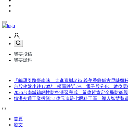
我要投稿
我要爆料
「鹹甜引路臺南味」走進喜樹老街 義美香餅舖古早味麵
台股收盤小跌170點 櫃買跌近2% 電子股分化、數位
2026台南城鎮韌性防空演習完成｜黃偉哲肯定全民防衛
精湛交通工業投資5.1億元進駐七股科工區 導入智慧製造
首頁
發文