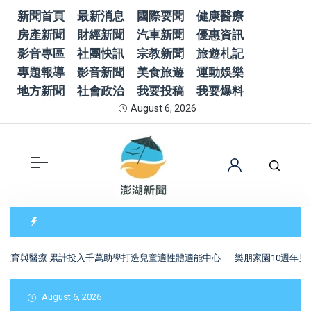
新聞首頁
最新消息
國際要聞
健康醫療
房產新聞
財經新聞
汽車新聞
優惠資訊
影音專區
社團快訊
宗教新聞
旅遊札記
專題報導
影音新聞
美食旅遊
運動娛樂
地方新聞
社會政治
我要投稿
我要爆料
August 6, 2026
育與醫療 累計投入千萬助學打造兒童適性體適能中心
樂朋家園10週年見證
August 6, 2026