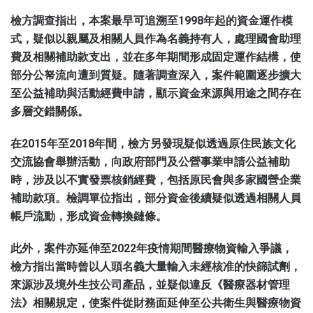
檢方調查指出，本案最早可追溯至1998年起的資金運作模
式，疑似以親屬及相關人員作為名義持有人，處理國會助理
費及相關補助款支出，並在多年期間形成固定運作結構，使
部分公帑流向遭到質疑。隨著調查深入，案件範圍逐步擴大
至公益補助與活動經費申請，顯示資金來源與用途之間存在
多層交錯關係。
在2015年至2018年間，檢方另發現疑似透過原住民族文化
交流協會舉辦活動，向政府部門及公營事業申請公益補助
時，涉及以不實發票核銷經費，包括原民會與多家國營企業
補助款項。檢調單位指出，部分資金後續疑似透過相關人員
帳戶流動，形成資金轉換鏈條。
此外，案件亦延伸至2022年疫情期間醫療物資輸入爭議，
檢方指出當時曾以人頭名義大量輸入未經核准的快篩試劑，
來源涉及境外生技公司產品，並疑似違反《醫療器材管理
法》相關規定，使案件從財務面延伸至公共衛生與醫療物資