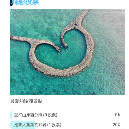
精彩投票
最愛的澎湖景點
奎壁山摩西分海
(0 投票)
0%
池東大菓葉玄武岩
(1 投票)
20%