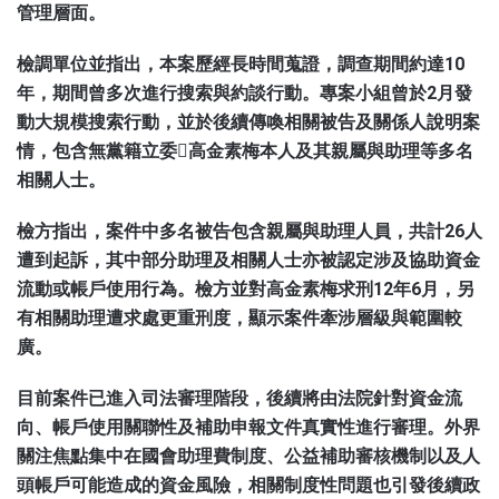
管理層面。
檢調單位並指出，本案歷經長時間蒐證，調查期間約達10
年，期間曾多次進行搜索與約談行動。專案小組曾於2月發
動大規模搜索行動，並於後續傳喚相關被告及關係人說明案
情，包含無黨籍立委高金素梅本人及其親屬與助理等多名
相關人士。
檢方指出，案件中多名被告包含親屬與助理人員，共計26人
遭到起訴，其中部分助理及相關人士亦被認定涉及協助資金
流動或帳戶使用行為。檢方並對高金素梅求刑12年6月，另
有相關助理遭求處更重刑度，顯示案件牽涉層級與範圍較
廣。
目前案件已進入司法審理階段，後續將由法院針對資金流
向、帳戶使用關聯性及補助申報文件真實性進行審理。外界
關注焦點集中在國會助理費制度、公益補助審核機制以及人
頭帳戶可能造成的資金風險，相關制度性問題也引發後續政