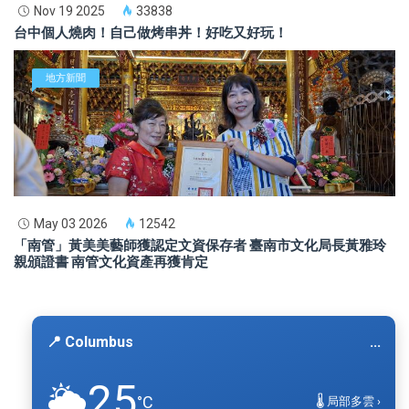
Nov 19 2025
33838
台中個人燒肉！自己做烤串丼！好吃又好玩！
地方新聞
May 03 2026
12542
「南管」黃美美藝師獲認定文資保存者 臺南市文化局長黃雅玲
親頒證書 南管文化資產再獲肯定
📍 Columbus
...
25
🌥️
°C
🌡️ 局部多雲 ›