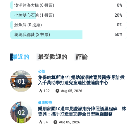
澎湖跨海大橋
(0 投票)
0%
七美雙心石滬
(1 投票)
20%
鯨魚洞
(0 投票)
0%
統統我都愛
(3 投票)
60%
最近的
最受歡迎的
評論
公益
集保結算所連4年捐助澎湖教育與醫療 累計投
入千萬助學打造兒童適性體適能中心
102
Aug 05, 2026
健康醫療
樂朋家園10週年見證澎湖身障照護里程碑 林
皆興：攜手打造更完善全日型照顧服務
84
Aug 05, 2026