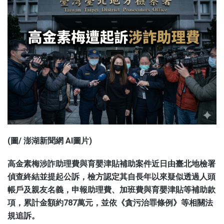
(圖/ 澎湖新聞網 AI圖片)
高金素梅涉詐助理費與育嬰津貼補助案件近日由臺北地檢署
偵查終結並提起公訴，檢方認定其自長年以來疑似透過人頭
帳戶及親友名義，申報助理費、加班費與育嬰津貼等補助款
項，累計金額約787萬元，並依《貪污治罪條例》等相關法
規追訴。