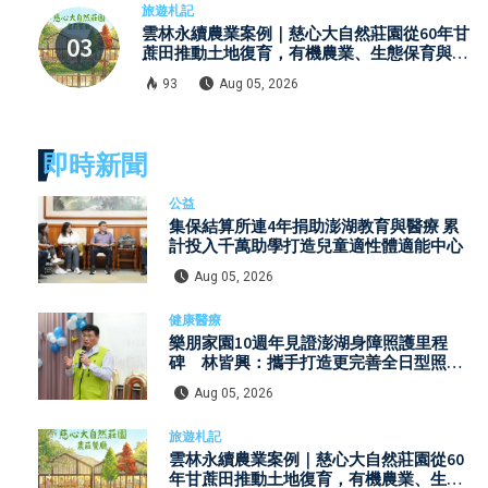
旅遊札記
雲林永續農業案例｜慈心大自然莊園從60年甘
蔗田推動土地復育，有機農業、生態保育與環
境教育打造自然共生模式
93
Aug 05, 2026
即時新聞
公益
集保結算所連4年捐助澎湖教育與醫療 累
計投入千萬助學打造兒童適性體適能中心
Aug 05, 2026
健康醫療
樂朋家園10週年見證澎湖身障照護里程
碑 林皆興：攜手打造更完善全日型照顧
服務
Aug 05, 2026
旅遊札記
雲林永續農業案例｜慈心大自然莊園從60
年甘蔗田推動土地復育，有機農業、生態