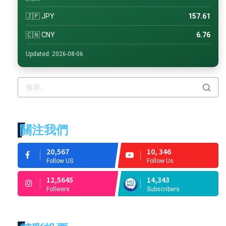
🇯🇵 JPY
157.61
🇨🇳 CNY
6.76
Updated: 2026-08-06
關注我們
20,567
10, 346
Follow US
Follow Us
12,5645
14,343
Follwers
Subscribers