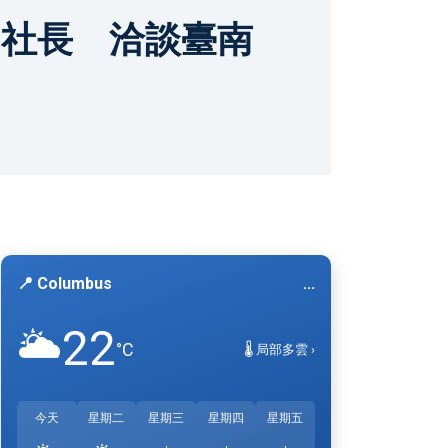
AN社長 洽談臺南
📍 Columbus
...
22
🌥️
°C
🌡️ 局部多雲 ›
今天
星期二
星期三
星期四
星期五