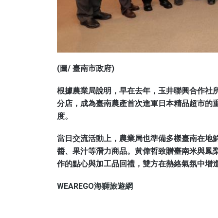
(圖/ 臺南市政府)
根據農業局說明，早在去年，玉井聯興合作社所生產的
分店，成為臺南農產首次進軍日本精品超市的
度。
當日交流活動上，農業局也準備多樣臺南在地
醬、果汁等潛力商品。黃偉哲致贈臺南米與鳳梨等伴手
作的點心與加工品回禮，雙方在熱絡氣氛中增
WEAREGO海獅旅遊網