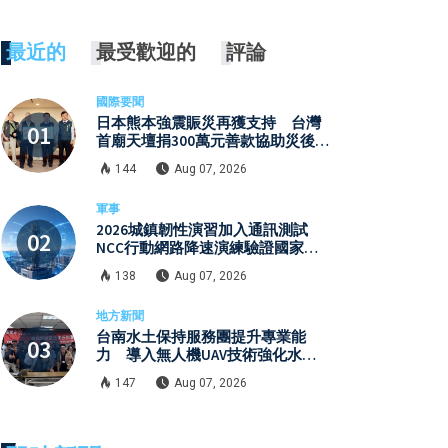
最近的
最受歡迎的
評論
國際要聞
日本熊本強震賑災再獲支持 台灣
首廟天壇捐300萬元善款協助災後復
原
144
Aug 07, 2026
軍事
2026城鎮韌性演習加入通訊測試
NCC行動網路降速演練驗證國家通
訊防護能力
138
Aug 07, 2026
地方新聞
台南水土保持服務團提升專業能
力 導入無人機UAV技術強化水保
檢查與國土保育
147
Aug 07, 2026