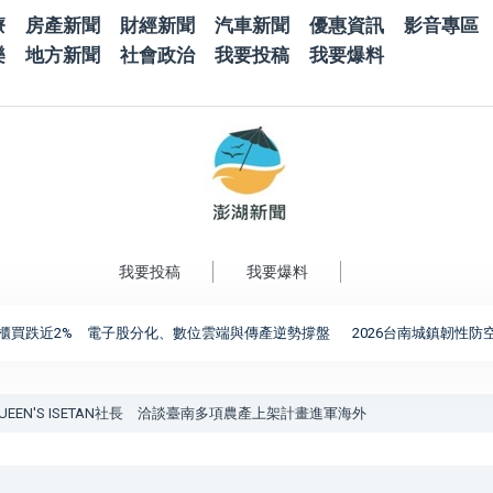
療
房產新聞
財經新聞
汽車新聞
優惠資訊
影音專區
樂
地方新聞
社會政治
我要投稿
我要爆料
我要投稿
我要爆料
2% 電子股分化、數位雲端與傳產逆勢撐盤
2026台南城鎮韌性防空演習完
EN'S ISETAN社長 洽談臺南多項農產上架計畫進軍海外