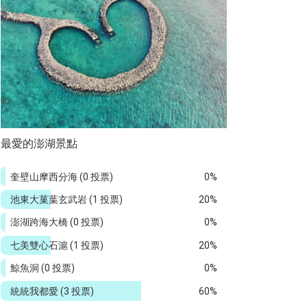
最愛的澎湖景點
奎壁山摩西分海
(0 投票)
0%
池東大菓葉玄武岩
(1 投票)
20%
澎湖跨海大橋
(0 投票)
0%
七美雙心石滬
(1 投票)
20%
鯨魚洞
(0 投票)
0%
統統我都愛
(3 投票)
60%