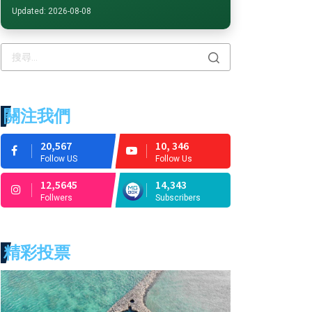
Updated: 2026-08-08
關注我們
20,567
10, 346
Follow US
Follow Us
12,5645
14,343
Follwers
Subscribers
精彩投票