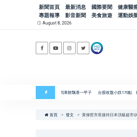
新聞首頁
最新消息
國際要聞
健康醫
專題報導
影音新聞
美食旅遊
運動娛
August 8, 2026
美香餅舖古早味麵粉酥、四果餅飄香一甲子
台股收盤小跌170點 櫃買跌近
首頁
發文
黃偉哲市長接待日本頂級超市QUE