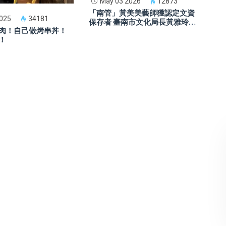
May 03 2026
12873
「南管」黃美美藝師獲認定文資
2025
34181
保存者 臺南市文化局長黃雅玲親
肉！自己做烤串丼！
頒證書 南管文化資產再獲肯定
！