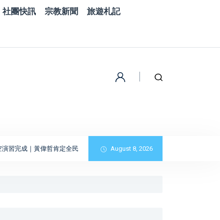
社團快訊
宗教新聞
旅遊札記
成｜黃偉哲肯定全民防衛與防空避難整備
August 8, 2026
精湛交通工業投資5.1億元進駐七股