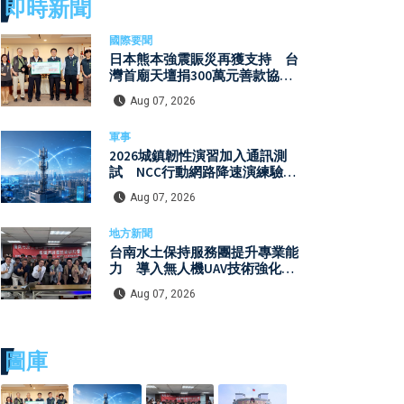
即時新聞
國際要聞
日本熊本強震賑災再獲支持 台
灣首廟天壇捐300萬元善款協助
災後復原
Aug 07, 2026
軍事
2026城鎮韌性演習加入通訊測
試 NCC行動網路降速演練驗證
國家通訊防護能力
Aug 07, 2026
地方新聞
台南水土保持服務團提升專業能
力 導入無人機UAV技術強化水
保檢查與國土保育
Aug 07, 2026
圖庫