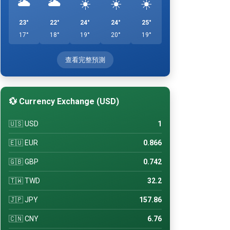
🌥️
🌥️
☀️
☀️
☀️
23°
22°
24°
24°
25°
17°
18°
19°
20°
19°
查看完整預測
💱 Currency Exchange (USD)
🇺🇸 USD
1
🇪🇺 EUR
0.866
🇬🇧 GBP
0.742
🇹🇼 TWD
32.2
🇯🇵 JPY
157.86
🇨🇳 CNY
6.76