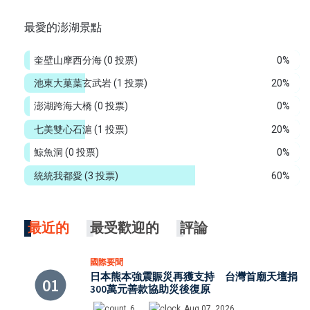
最愛的澎湖景點
奎壁山摩西分海
(0 投票)
0%
池東大菓葉玄武岩
(1 投票)
20%
澎湖跨海大橋
(0 投票)
0%
七美雙心石滬
(1 投票)
20%
鯨魚洞
(0 投票)
0%
統統我都愛
(3 投票)
60%
最近的
最受歡迎的
評論
國際要聞
日本熊本強震賑災再獲支持 台灣首廟天壇捐
300萬元善款協助災後復原
6
Aug 07, 2026