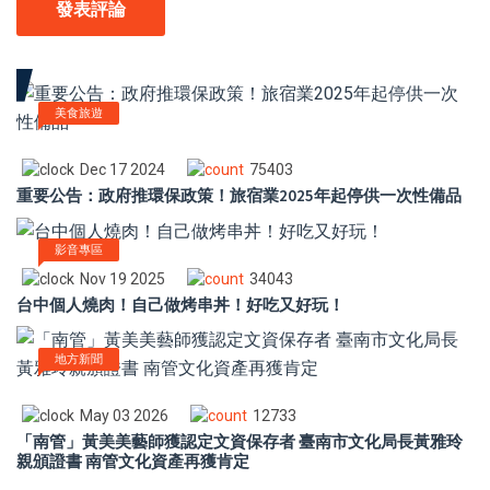
發表評論
美食旅遊
Dec 17 2024
75403
重要公告：政府推環保政策！旅宿業2025年起停供一次性備品
影音專區
Nov 19 2025
34043
台中個人燒肉！自己做烤串丼！好吃又好玩！
地方新聞
May 03 2026
12733
「南管」黃美美藝師獲認定文資保存者 臺南市文化局長黃雅玲
親頒證書 南管文化資產再獲肯定