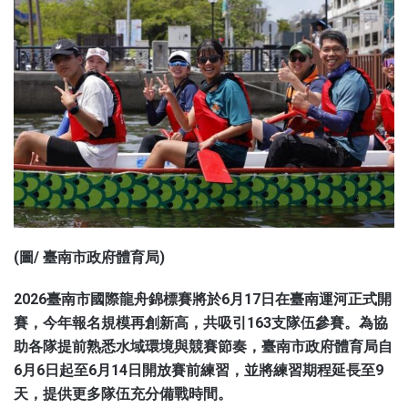
(圖/ 臺南市政府體育局)
2026臺南市國際龍舟錦標賽將於6月17日在臺南運河正式開
賽，今年報名規模再創新高，共吸引163支隊伍參賽。為協
助各隊提前熟悉水域環境與競賽節奏，臺南市政府體育局自
6月6日起至6月14日開放賽前練習，並將練習期程延長至9
天，提供更多隊伍充分備戰時間。