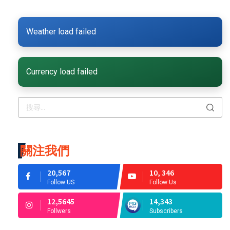
Weather load failed
Currency load failed
關注我們
20,567
10, 346
Follow US
Follow Us
12,5645
14,343
Follwers
Subscribers