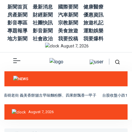
新聞首頁
最新消息
國際要聞
健康醫療
房產新聞
財經新聞
汽車新聞
優惠資訊
影音專區
社團快訊
宗教新聞
旅遊札記
專題報導
影音新聞
美食旅遊
運動娛樂
地方新聞
社會政治
我要投稿
我要爆料
August 7, 2026
喜樹老街 義美香餅舖古早味麵粉酥、四果餅飄香一甲子
台股收盤小跌170
August 7, 2026