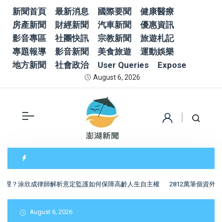
新聞首頁
最新消息
國際要聞
健康醫療
房產新聞
財經新聞
汽車新聞
優惠資訊
影音專區
社團快訊
宗教新聞
旅遊札記
專題報導
影音新聞
美食旅遊
運動娛樂
地方新聞
社會政治
User Queries
Expose
August 6, 2026
管理？涂欣成律師解析意定監護如何保障高齡人生自主權
2812萬筆個資
August 6, 2026