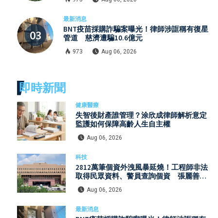
最新消息
BNT疫苗採購詐騙案曝光！律師涉誆稱有復星
管道 慈濟遭騙10.6億元
973
Aug 06, 2026
即時新聞
健康醫療
失智後財產誰管理？涂欣成律師解析意定
監護如何保障高齡人生自主權
Aug 06, 2026
科技
2812萬筆個資外洩風暴延燒！工程師非法
取得民眾資料、警員查詢個資 張麗善赴
日行程洩密案引發國安與資安關注
Aug 06, 2026
最新消息