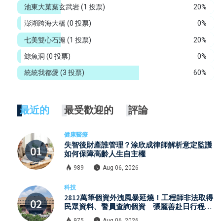
池東大菓葉玄武岩
(1 投票)
20%
澎湖跨海大橋
(0 投票)
0%
七美雙心石滬
(1 投票)
20%
鯨魚洞
(0 投票)
0%
統統我都愛
(3 投票)
60%
最近的
最受歡迎的
評論
健康醫療
失智後財產誰管理？涂欣成律師解析意定監護
如何保障高齡人生自主權
989
Aug 06, 2026
科技
2812萬筆個資外洩風暴延燒！工程師非法取得
民眾資料、警員查詢個資 張麗善赴日行程洩
密案引發國安與資安關注
975
Aug 06, 2026