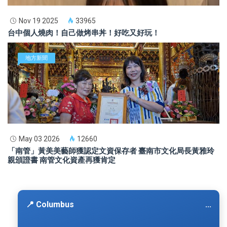
Nov 19 2025
33965
台中個人燒肉！自己做烤串丼！好吃又好玩！
地方新聞
May 03 2026
12660
「南管」黃美美藝師獲認定文資保存者 臺南市文化局長黃雅玲
親頒證書 南管文化資產再獲肯定
📍 Columbus
...