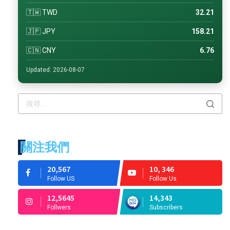
🇹🇼 TWD
32.21
🇯🇵 JPY
158.21
🇨🇳 CNY
6.76
Updated: 2026-08-07
關注我們
20,567
10, 346
Follow US
Follow Us
12,5645
14,343
Follwers
Subscribers