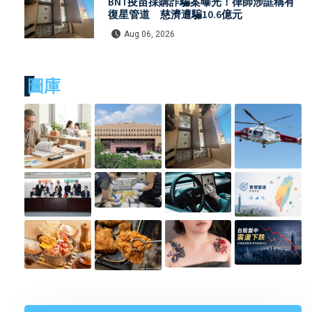
BNT疫苗採購詐騙案曝光！律師涉誆稱有
復星管道 慈濟遭騙10.6億元
Aug 06, 2026
圖庫