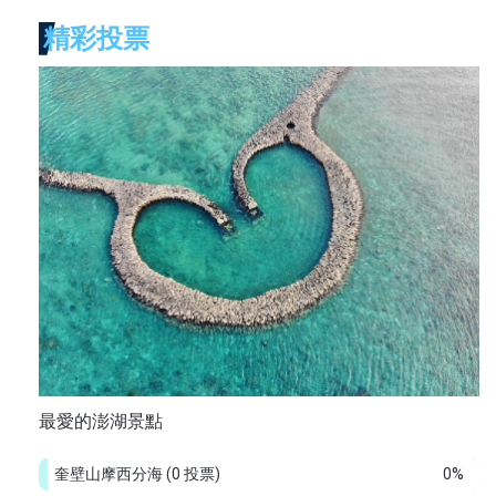
精彩投票
最愛的澎湖景點
奎壁山摩西分海
(0 投票)
0%