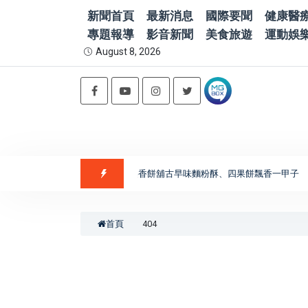
新聞首頁
最新消息
國際要聞
健康醫
專題報導
影音新聞
美食旅遊
運動娛
August 8, 2026
甜引路臺南味」走進喜樹老街 義美香餅舖古早味麵粉酥、四果餅飄香一甲子
首頁
404