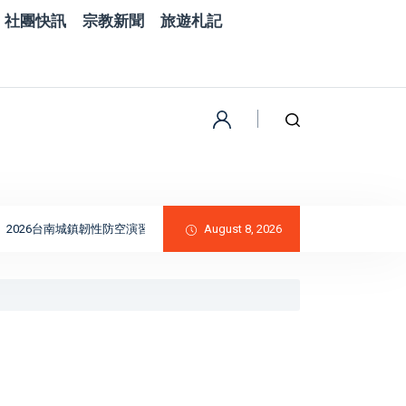
社團快訊
宗教新聞
旅遊札記
2026台南城鎮韌性防空演習完成｜黃偉哲肯定全民防衛與防空避難整備
August 8, 2026
精湛