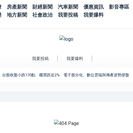
療
房產新聞
財經新聞
汽車新聞
優惠資訊
影音專區
樂
地方新聞
社會政治
我要投稿
我要爆料
我要投稿
我要爆料
台股收盤小跌170點 櫃買跌近2% 電子股分化、數位雲端與傳產逆勢撐盤