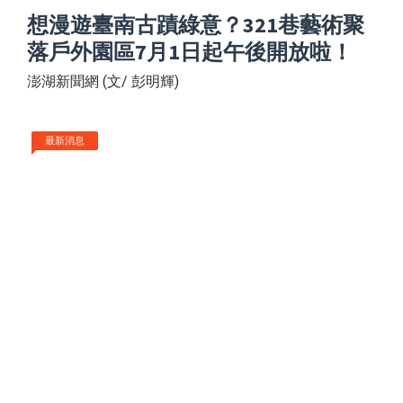
想漫遊臺南古蹟綠意？321巷藝術聚
落戶外園區7月1日起午後開放啦！
澎湖新聞網 (文/ 彭明輝)
最新消息