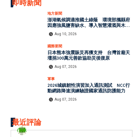
即時新聞
地方新聞
澎湖氣候調適推國土綠蔭 環境部攜縣府
因應強風鹽害缺水、導入智慧灌溉與木質
資源循環
Aug 10, 2026
國際要聞
日本熊本強震賑災再獲支持 台灣首廟天
壇捐300萬元善款協助災後復原
Aug 07, 2026
軍事
2026城鎮韌性演習加入通訊測試 NCC行
動網路降速演練驗證國家通訊防護能力
Aug 07, 2026
最近評論