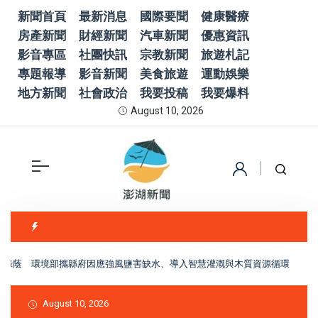
新聞首頁
最新消息
國際要聞
健康醫療
房產新聞
財經新聞
汽車新聞
優惠資訊
影音專區
社團快訊
宗教新聞
旅遊札記
專題報導
影音新聞
美食旅遊
運動娛樂
地方新聞
社會政治
我要投稿
我要爆料
August 10, 2026
綠蔭 環境部攜縣府因應強風鹽害缺水、導入智慧灌溉與木質資源循環
「鹹
August 10, 2026