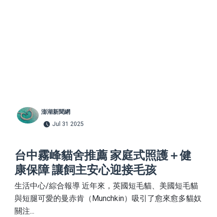
澎湖新聞網
Jul 31 2025
台中霧峰貓舍推薦 家庭式照護＋健
康保障 讓飼主安心迎接毛孩
生活中心/綜合報導 近年來，英國短毛貓、美國短毛貓
與短腿可愛的曼赤肯（Munchkin）吸引了愈來愈多貓奴
關注...