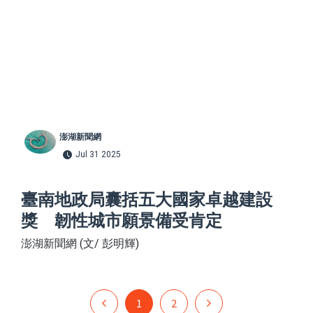
澎湖新聞網
Jul 31 2025
臺南地政局囊括五大國家卓越建設
獎 韌性城市願景備受肯定
澎湖新聞網 (文/ 彭明輝)
1
2