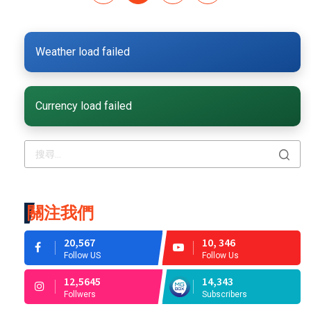
Weather load failed
Currency load failed
關注我們
20,567
10, 346
Follow US
Follow Us
12,5645
14,343
Follwers
Subscribers