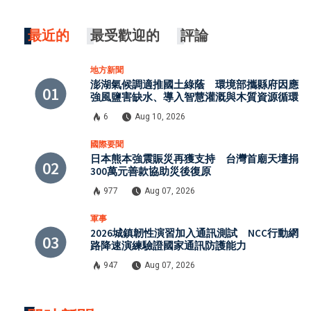
最近的
最受歡迎的
評論
地方新聞
澎湖氣候調適推國土綠蔭 環境部攜縣府因應
強風鹽害缺水、導入智慧灌溉與木質資源循環
6
Aug 10, 2026
國際要聞
日本熊本強震賑災再獲支持 台灣首廟天壇捐
300萬元善款協助災後復原
977
Aug 07, 2026
軍事
2026城鎮韌性演習加入通訊測試 NCC行動網
路降速演練驗證國家通訊防護能力
947
Aug 07, 2026