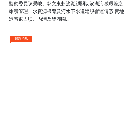
保育及污水下水道建設營運情形 實
監察委員陳景峻、郭文東赴澎湖縣關切澎湖海域環境之
地巡察東吉嶼、內灣及雙湖園
維護管理、水資源保育及污水下水道建設營運情形 實地
巡察東吉嶼、內灣及雙湖園...
最新消息