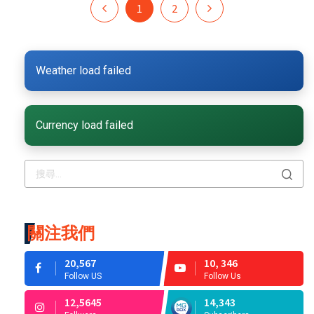
1
2
Weather load failed
Currency load failed
關注我們
20,567
10, 346
Follow US
Follow Us
12,5645
14,343