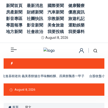
新聞首頁
最新消息
國際要聞
健康醫療
房產新聞
財經新聞
汽車新聞
優惠資訊
影音專區
社團快訊
宗教新聞
旅遊札記
專題報導
影音新聞
美食旅遊
運動娛樂
地方新聞
社會政治
我要投稿
我要爆料
August 8, 2026
走進喜樹老街 義美香餅舖古早味麵粉酥、四果餅飄香一甲子
台股收盤小跌1
August 8, 2026
首頁
發文