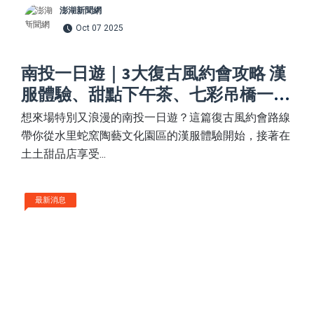
澎湖新聞網
Oct 07 2025
南投一日遊｜3大復古風約會攻略 漢
服體驗、甜點下午茶、七彩吊橋一次
滿足
想來場特別又浪漫的南投一日遊？這篇復古風約會路線
帶你從水里蛇窯陶藝文化園區的漢服體驗開始，接著在
土土甜品店享受...
最新消息