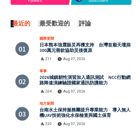
Follwers
Subscribers
最近的
最受歡迎的
評論
國際要聞
日本熊本強震賑災再獲支持 台灣首廟天壇捐
300萬元善款協助災後復原
211
Aug 07, 2026
軍事
2026城鎮韌性演習加入通訊測試 NCC行動網
路降速演練驗證國家通訊防護能力
204
Aug 07, 2026
地方新聞
台南水土保持服務團提升專業能力 導入無人
機UAV技術強化水保檢查與國土保育
220
Aug 07, 2026