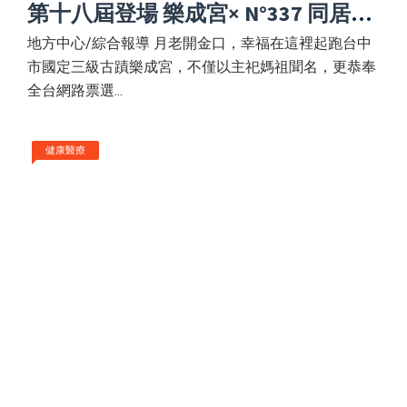
第十八屆登場 樂成宮× N°337 同居約
會共創文化新風貌
地方中心/綜合報導 月老開金口，幸福在這裡起跑台中
市國定三級古蹟樂成宮，不僅以主祀媽祖聞名，更恭奉
全台網路票選...
健康醫療