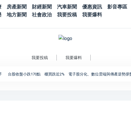
療
房產新聞
財經新聞
汽車新聞
優惠資訊
影音專區
樂
地方新聞
社會政治
我要投稿
我要爆料
我要投稿
我要爆料
股收盤小跌170點 櫃買跌近2% 電子股分化、數位雲端與傳產逆勢撐盤