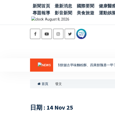
新聞首頁
最新消息
國際要聞
健康醫
專題報導
影音新聞
美食旅遊
運動娛
August 8, 2026
引路臺南味」走進喜樹老街 義美香餅舖古早味麵粉酥、四果餅飄香一甲子
台
首頁
發文
日期 : 14 Nov 25