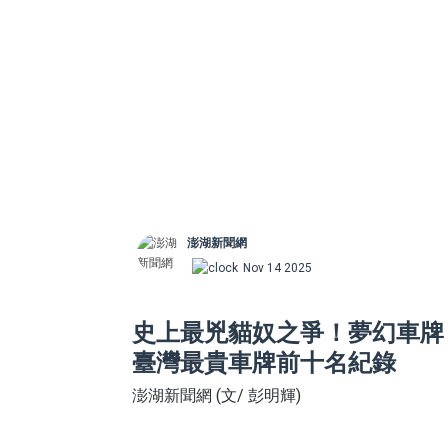
澎湖新聞網
Nov 14 2025
史上最兇貓奴之爭！夢幻車牌「C
臺灣最貴車牌前十名紀錄
澎湖新聞網 (文/ 彭明輝)