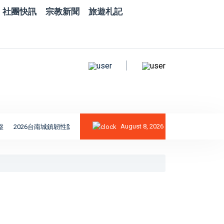
社團快訊
宗教新聞
旅遊札記
August 8, 2026
2026台南城鎮韌性防空演習完成｜黃偉哲肯定全民防衛與防空避難整備
精湛