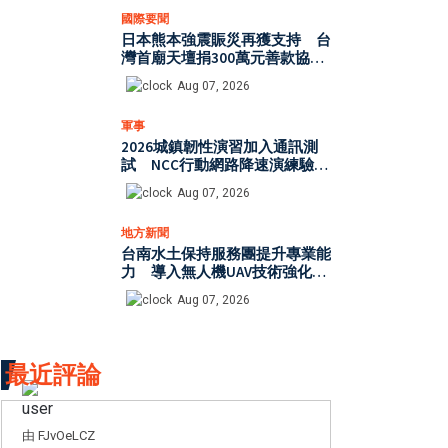
國際要聞
日本熊本強震賑災再獲支持 台
灣首廟天壇捐300萬元善款協助
災後復原
Aug 07, 2026
軍事
2026城鎮韌性演習加入通訊測
試 NCC行動網路降速演練驗證
國家通訊防護能力
Aug 07, 2026
地方新聞
台南水土保持服務團提升專業能
力 導入無人機UAV技術強化水
保檢查與國土保育
Aug 07, 2026
最近評論
由 FJvOeLCZ