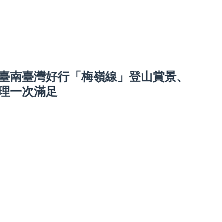
臺南臺灣好行「梅嶺線」登山賞景、
理一次滿足