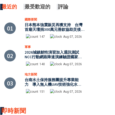
最近的
最受歡迎的
評論
國際要聞
日本熊本強震賑災再獲支持 台灣
首廟天壇捐300萬元善款協助災後復
原
147
Aug 07, 2026
軍事
2026城鎮韌性演習加入通訊測試
NCC行動網路降速演練驗證國家通
訊防護能力
140
Aug 07, 2026
地方新聞
台南水土保持服務團提升專業能
力 導入無人機UAV技術強化水保
檢查與國土保育
151
Aug 07, 2026
即時新聞