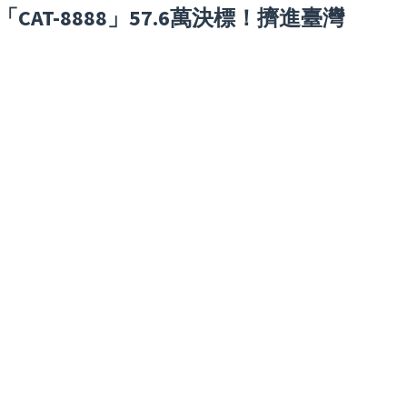
AT-8888」57.6萬決標！擠進臺灣