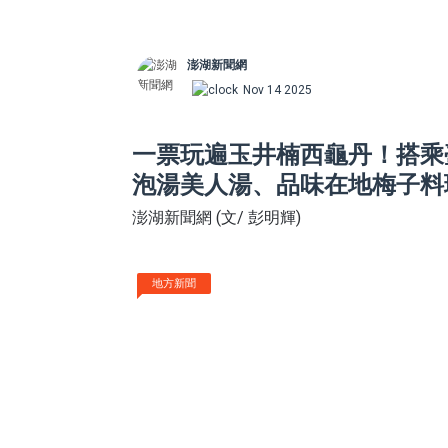
澎湖新聞網
Nov 14 2025
一票玩遍玉井楠西龜丹！搭乘
泡湯美人湯、品味在地梅子料
澎湖新聞網 (文/ 彭明輝)
地方新聞