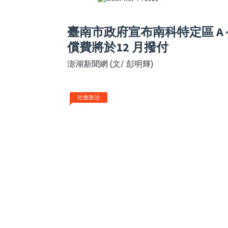
臺南市政府宣布南科特定區 A～
償費將於12 月撥付
澎湖新聞網 (文/ 彭明輝)
社會政治