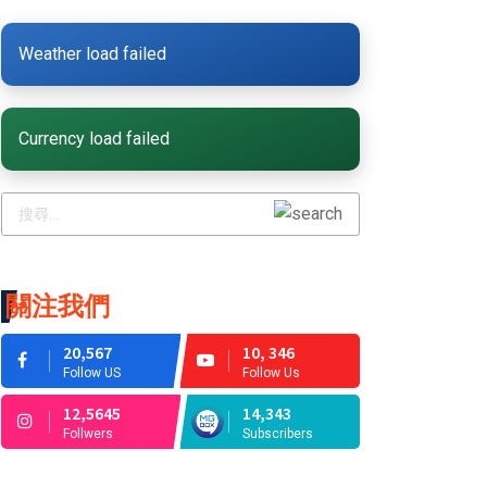
Weather load failed
Currency load failed
關注我們
20,567
10, 346
Follow US
Follow Us
12,5645
14,343
Follwers
Subscribers