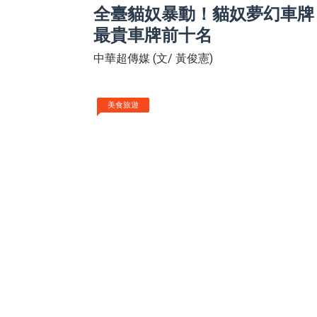
全臺貓奴暴動！貓奴夢幻車牌「C
最貴車牌前十名
中華超傳媒 (文/ 黃俊憲)
美食旅遊