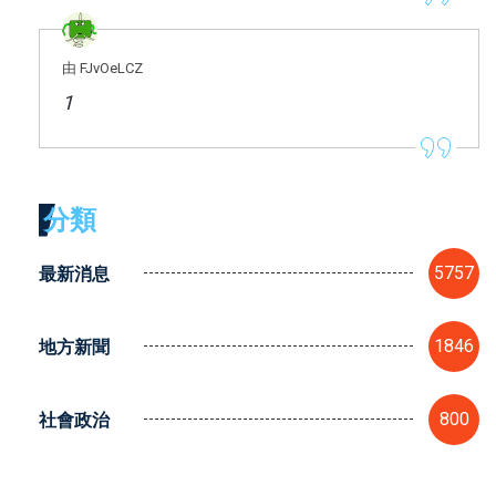
由 FJvOeLCZ
1
分類
最新消息
5757
地方新聞
1846
社會政治
800