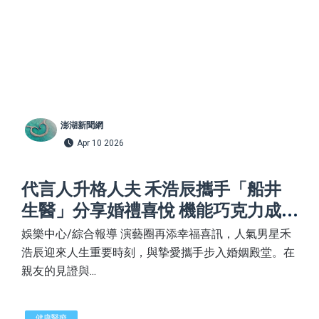
澎湖新聞網
Apr 10 2026
代言人升格人夫 禾浩辰攜手「船井
生醫」分享婚禮喜悅 機能巧克力成
最夯祝福禮
娛樂中心/綜合報導 演藝圈再添幸福喜訊，人氣男星禾
浩辰迎來人生重要時刻，與摯愛攜手步入婚姻殿堂。在
親友的見證與...
健康醫療