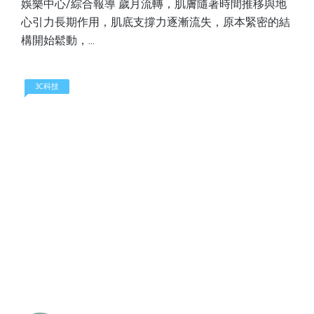
娛樂中心/綜合報導 歲月流轉，肌膚隨著時間推移與地
心引力長期作用，肌底支撐力逐漸流失，原本緊密的結
構開始鬆動，...
3C科技