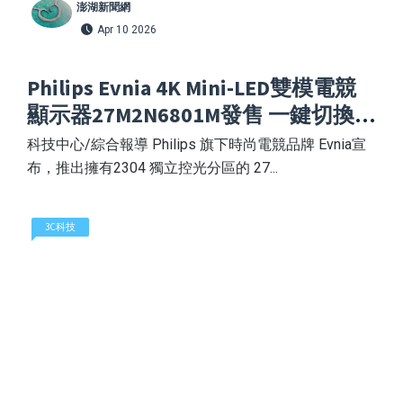
澎湖新聞網
Apr 10 2026
Philips Evnia 4K Mini-LED雙模電競
顯示器27M2N6801M發售 一鍵切換
4K高畫質與320Hz極速競技
科技中心/綜合報導 Philips 旗下時尚電競品牌 Evnia宣
布，推出擁有2304 獨立控光分區的 27...
3C科技