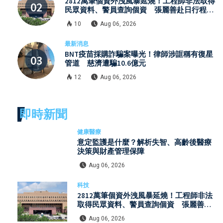
2812萬筆個資外洩風暴延燒！工程師非法取得
民眾資料、警員查詢個資 張麗善赴日行程洩
密案引發國安與資安關注
10
Aug 06, 2026
最新消息
BNT疫苗採購詐騙案曝光！律師涉誆稱有復星
管道 慈濟遭騙10.6億元
12
Aug 06, 2026
即時新聞
健康醫療
意定監護是什麼？解析失智、高齡後醫療
決策與財產管理保障
Aug 06, 2026
科技
2812萬筆個資外洩風暴延燒！工程師非法
取得民眾資料、警員查詢個資 張麗善赴
日行程洩密案引發國安與資安關注
Aug 06, 2026