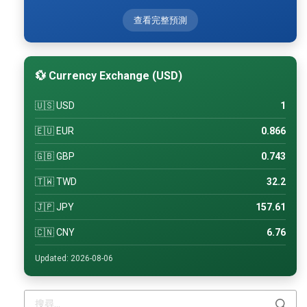
查看完整預測
💱 Currency Exchange (USD)
🇺🇸 USD
1
🇪🇺 EUR
0.866
🇬🇧 GBP
0.743
🇹🇼 TWD
32.2
🇯🇵 JPY
157.61
🇨🇳 CNY
6.76
Updated: 2026-08-06