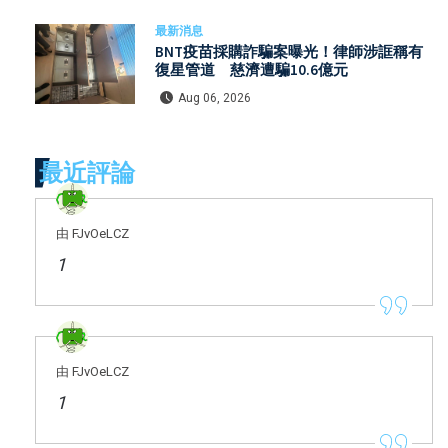
最新消息
BNT疫苗採購詐騙案曝光！律師涉誆稱有
復星管道 慈濟遭騙10.6億元
Aug 06, 2026
最近評論
由 FJvOeLCZ
1
由 FJvOeLCZ
1