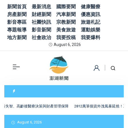
新聞首頁
最新消息
國際要聞
健康醫療
房產新聞
財經新聞
汽車新聞
優惠資訊
影音專區
社團快訊
宗教新聞
旅遊札記
專題報導
影音新聞
美食旅遊
運動娛樂
地方新聞
社會政治
我要投稿
我要爆料
August 6, 2026
析失智、高齡後醫療決策與財產管理保障
2812萬筆個資外洩風暴延燒！工
August 6, 2026