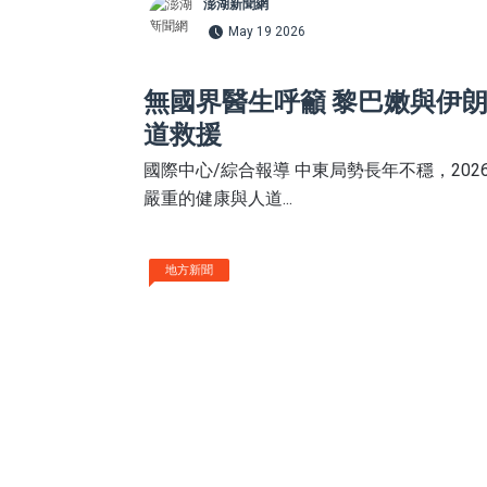
澎湖新聞網
May 19 2026
無國界醫生呼籲 黎巴嫩與伊
道救援
國際中心/綜合報導 中東局勢長年不穩，20
嚴重的健康與人道...
地方新聞