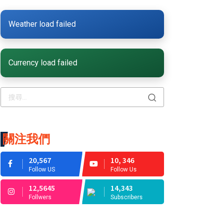
Weather load failed
Currency load failed
關注我們
20,567
10, 346
Follow US
Follow Us
12,5645
14,343
Follwers
Subscribers