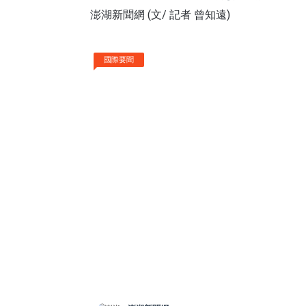
澎湖新聞網 (文/ 記者 曾知遠)
國際要聞