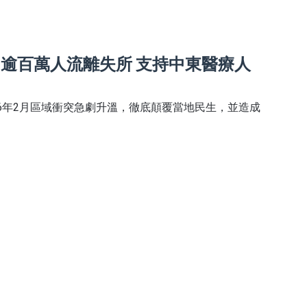
朗逾百萬人流離失所 支持中東醫療人
26年2月區域衝突急劇升溫，徹底顛覆當地民生，並造成