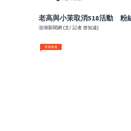
老高與小茉取消518活動 
澎湖新聞網 (文/ 記者 曾知遠)
美食旅遊