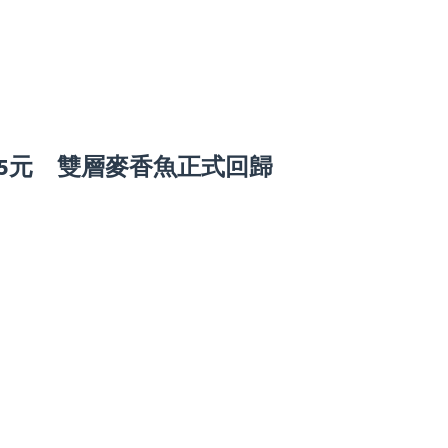
5元 雙層麥香魚正式回歸