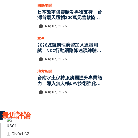
國際要聞
日本熊本強震賑災再獲支持 台
灣首廟天壇捐300萬元善款協助
災後復原
Aug 07, 2026
軍事
2026城鎮韌性演習加入通訊測
試 NCC行動網路降速演練驗證
國家通訊防護能力
Aug 07, 2026
地方新聞
台南水土保持服務團提升專業能
力 導入無人機UAV技術強化水
保檢查與國土保育
Aug 07, 2026
最近評論
由 FJvOeLCZ