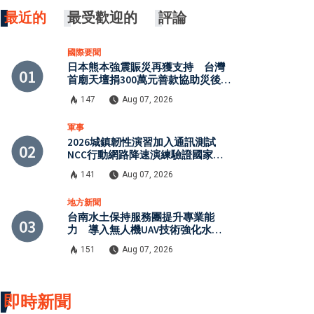
最近的
最受歡迎的
評論
國際要聞
日本熊本強震賑災再獲支持 台灣
首廟天壇捐300萬元善款協助災後復
原
147
Aug 07, 2026
軍事
2026城鎮韌性演習加入通訊測試
NCC行動網路降速演練驗證國家通
訊防護能力
141
Aug 07, 2026
地方新聞
台南水土保持服務團提升專業能
力 導入無人機UAV技術強化水保
檢查與國土保育
151
Aug 07, 2026
即時新聞