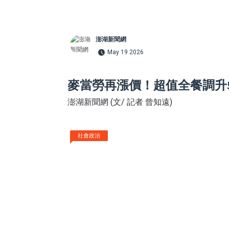
澎湖新聞網
May 19 2026
麥當勞再漲價！超值全餐調升
澎湖新聞網 (文/ 記者 曾知遠)
社會政治