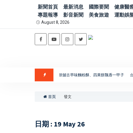
新聞首頁
最新消息
國際要聞
健康醫
專題報導
影音新聞
美食旅遊
運動娛
August 8, 2026
南味」走進喜樹老街 義美香餅舖古早味麵粉酥、四果餅飄香一甲子
台股收盤
首頁
發文
日期 : 19 May 26