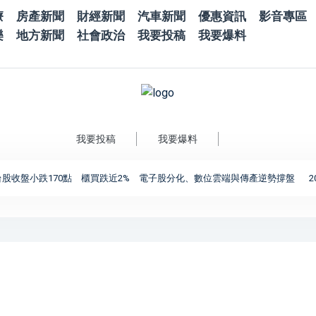
療
房產新聞
財經新聞
汽車新聞
優惠資訊
影音專區
樂
地方新聞
社會政治
我要投稿
我要爆料
我要投稿
我要爆料
小跌170點 櫃買跌近2% 電子股分化、數位雲端與傳產逆勢撐盤
2026