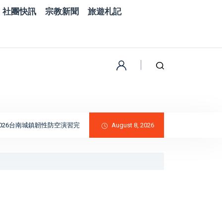
社團快訊
宗教新聞
旅遊札記
台南城鎮韌性防空演習完成｜黃偉哲肯定全民防衛與防空避難整備
August 8, 2026
精湛交通工業