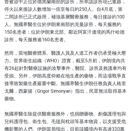
曾被迫中止位於德黑蘭南部的診所，所幸該診所現已重啟，
停火以來接診人數增加一倍至每日約250人。自4月底，第
二間診所已正式啟用，補強基層醫療服務，每日接診約100
人。無國界醫生位於伊朗東南部的克曼診所，每天服務約
150名患者；位於伊朗東北部、鄰近阿富汗邊境的馬什哈德
診所，每天服務逾160名患者。
然而，當地醫療體系、醫護人員及人道工作者仍承受極大壓
力。世界衛生組織（WHO）證實，截至5月初，伊朗境內共
有26起針對醫療設施的攻擊事件，醫院、診所及救護車均有
受損。另外，伊朗高度仰賴在地生產的藥物，而這場戰爭直
接導致製藥生產嚴重中斷。無國界醫生伊朗任務負責人格里
戈爾．西蒙揚（Grigor Simonyan）指出，民眾無法取得基本
藥物。
無國界醫生除提供醫療服務外，也捐贈藥物、創傷護理包與
兒科護理包、衛生包、毛毯與枕頭等基本物資，以支援受危
機影響的人們。伊朗當局指出，目前該國境內有高達320萬