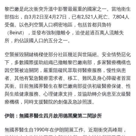
黎巴嫩是此次衝突升溫中影響最嚴重的國家之一。當地衛生
部指出，自3月2日至4月27日，已有2,521人死亡、7,804人
受傷。以色列空襲人口稠密地區，包括首都貝魯特
（Beirut），並發布強制撤離令，迫使超過百萬人流離失
所，約佔該國人口的五分之一。
空襲摧毀關鍵橋樑使部分社區幾近與世隔絕。安全情勢惡化
下，多數國際援助組織已撤離黎巴嫩南部，多家醫療機構也
因空襲被迫關閉，嚴重阻礙民眾取得醫療服務，慢性病患
者、其他有緊急醫療需求者、移工、難民及身心障礙者首當
其衝。目前無國界醫生在黎巴嫩南部提供初級醫療保健、性
與生殖健康服務、心理健康支持，並協助轉介病患至次級醫
療機構，同時支援醫院的創傷及急診照護。
伊朗：無國界醫生四月啟用德黑蘭第二間診所
無國界醫生自1990年在伊朗開展工作。近期衝突高峰期，