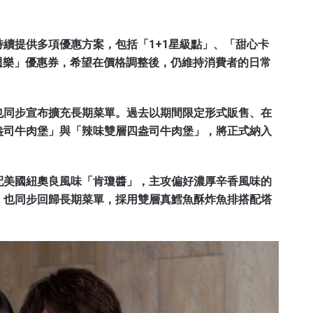
續提供多項優惠方案，包括「1+1星級點」、「甜心卡
週週樂」優惠券，希望在價格調整後，仍維持消費者的日常
也同步宣布擴充長期菜單。過去以期間限定形式販售、在
盎司牛肉堡」與「辣味雙層四盎司牛肉堡」，將正式納入
配美國紐奧良風味「肯瓊醬」，主攻偏好濃厚辛香風味的
」也同步回歸長期菜單，採用雙層真鱈魚酥炸魚排搭配塔