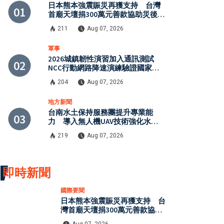
日本熊本強震賑災再獲支持 台灣
首廟天壇捐300萬元善款協助災後復
原
211
Aug 07, 2026
軍事
2026城鎮韌性演習加入通訊測試
NCC行動網路降速演練驗證國家通
訊防護能力
204
Aug 07, 2026
地方新聞
台南水土保持服務團提升專業能
力 導入無人機UAV技術強化水保
檢查與國土保育
219
Aug 07, 2026
即時新聞
國際要聞
日本熊本強震賑災再獲支持 台
灣首廟天壇捐300萬元善款協助
災後復原