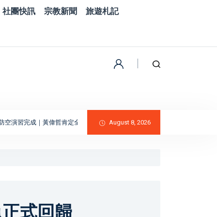
社團快訊
宗教新聞
旅遊札記
完成｜黃偉哲肯定全民防衛與防空避難整備
August 8, 2026
精湛交通工業投資5.1億元進駐七
魚正式回歸