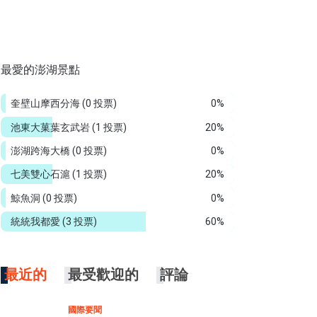
最愛的澎湖景點
奎壁山摩西分海
(0 投票)
0%
池東大菓葉玄武岩
(1 投票)
20%
澎湖跨海大橋
(0 投票)
0%
七美雙心石滬
(1 投票)
20%
鯨魚洞
(0 投票)
0%
統統我都愛
(3 投票)
60%
最近的
最受歡迎的
評論
國際要聞