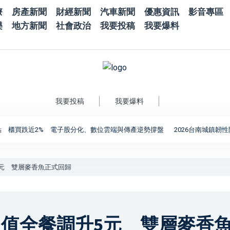
療
房產新聞
財經新聞
汽車新聞
優惠資訊
影音專區
樂
地方新聞
社會政治
我要投稿
我要爆料
我要投稿
我要爆料
近2% 電子股分化、數位雲端與傳產逆勢撐盤
2026台南城鎮韌性防空演習
元 雙層麥香魚正式回歸
值全餐調升5元 雙層麥香