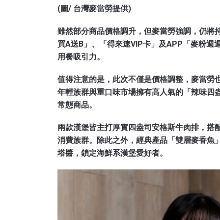
(圖/ 台灣麥當勞提供)
雖然部分商品價格調升，但麥當勞強調，仍將持
買A送B」、「得來速VIP卡」及APP「麥粉
用餐吸引力。
值得注意的是，此次不僅是價格調整，麥當勞
年輕族群與重口味市場擁有高人氣的「辣味四
常態商品。
兩款漢堡皆主打厚實四盎司安格斯牛肉排，搭
消費族群。除此之外，經典產品「雙層麥香魚
塔醬，鎖定海鮮系漢堡愛好者。