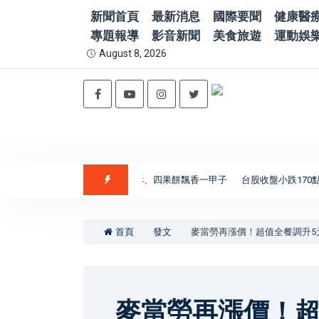
新聞首頁
最新消息
國際要聞
健康醫
專題報導
影音新聞
美食旅遊
運動娛
August 8, 2026
義美香餅舖古早味麵粉酥、四果餅飄香一甲子
台股收盤小跌170點 櫃買跌
首頁
發文
麥當勞再漲價！超值全餐調升5
麥當勞再漲價！超