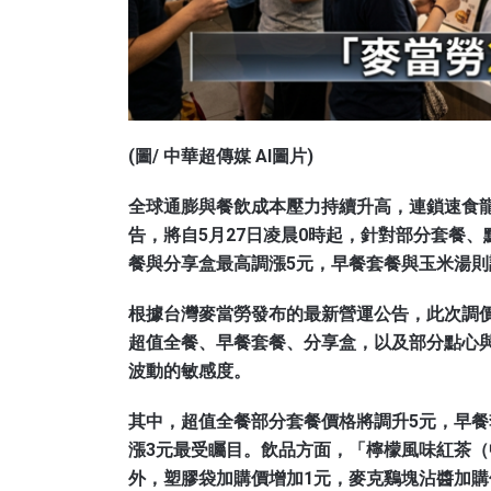
(圖/ 中華超傳媒 AI圖片)
全球通膨與餐飲成本壓力持續升高，連鎖速食龍
告，將自5月27日凌晨0時起，針對部分套餐、
餐與分享盒最高調漲5元，早餐套餐與玉米湯則
根據台灣麥當勞發布的最新營運公告，此次調
超值全餐、早餐套餐、分享盒，以及部分點心
波動的敏感度。
其中，超值全餐部分套餐價格將調升5元，早餐
漲3元最受矚目。飲品方面，「檸檬風味紅茶（
外，塑膠袋加購價增加1元，麥克鷄塊沾醬加購