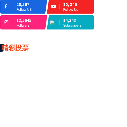
20,567
10, 346
Follow US
Follow Us
12,5645
14,343
Follwers
Subscribers
精彩投票