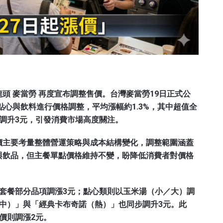
頭 麥當勞 再度宣布調整售價。台灣麥當勞19日正式公
點心與飲料進行價格調整，平均漲幅約1.3%，其中超值全
調升3元，引發消費市場高度關注。
價主要考量整體營運策略與成本結構變化，調整範圍涵蓋
與飲品，但主餐單點價格維持不變，盼降低消費者對價格
套餐部分品項調漲3元；點心類則以玉米湯（小／大）調
中）」與「經典卡布奇諾（熱）」也同步調升3元。此
價則調漲2元。