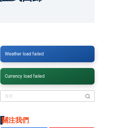
Weather load failed
Currency load failed
關注我們