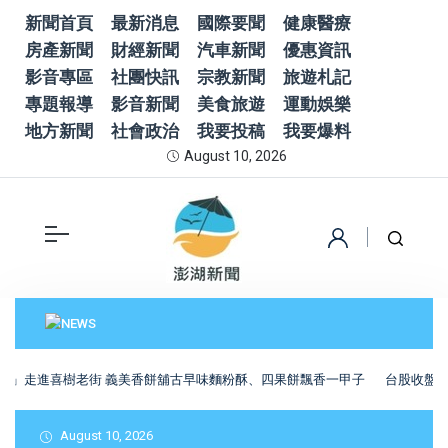
新聞首頁
最新消息
國際要聞
健康醫療
房產新聞
財經新聞
汽車新聞
優惠資訊
影音專區
社團快訊
宗教新聞
旅遊札記
專題報導
影音新聞
美食旅遊
運動娛樂
地方新聞
社會政治
我要投稿
我要爆料
August 10, 2026
味」走進喜樹老街 義美香餅舖古早味麵粉酥、四果餅飄香一甲子
台股收盤小
August 10, 2026